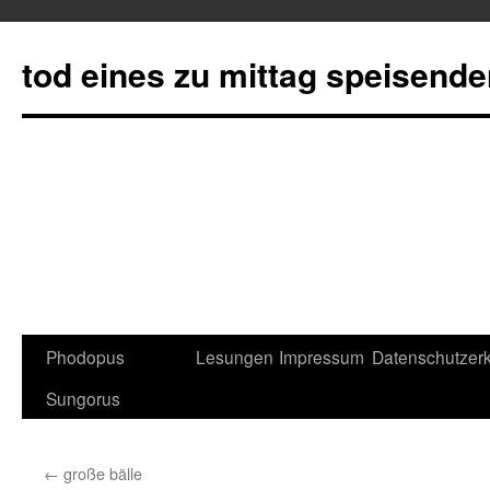
tod eines zu mittag speisend
Phodopus
Lesungen
Impressum
Datenschutzerk
Springe
Sungorus
zum
Inhalt
←
große bälle