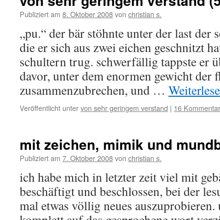
von sehr geringem verstand (5
Publiziert am
8. Oktober 2008
von
christian s.
„pu.“ der bär stöhnte unter der last der 
die er sich aus zwei eichen geschnitzt h
schultern trug. schwerfällig tappste er ü
davor, unter dem enormen gewicht der f
zusammenzubrechen, und …
Weiterles
Veröffentlicht unter
von sehr geringem verstand
|
16 Kommenta
mit zeichen, mimik und mundb
Publiziert am
7. Oktober 2008
von
christian s.
ich habe mich in letzter zeit viel mit g
beschäftigt und beschlossen, bei der le
mal etwas völlig neues auszuprobieren.
komplett auf das gesprochene wort verz