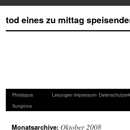
tod eines zu mittag speisend
Phodopus
Lesungen
Impressum
Datenschutzerk
Springe
Sungorus
zum
Inhalt
Oktober 2008
Monatsarchive: