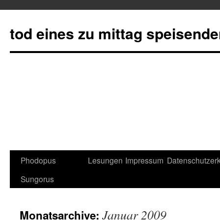
tod eines zu mittag speisend
Phodopus
Lesungen
Impressum
Datenschutzerk
Springe
Sungorus
zum
Inhalt
Januar 2009
Monatsarchive: