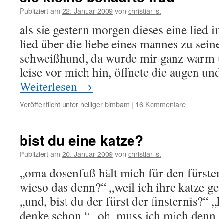
Publiziert am
22. Januar 2009
von
christian s.
als sie gestern morgen dieses eine lied i
lied über die liebe eines mannes zu se
schweißhund, da wurde mir ganz warm u
leise vor mich hin, öffnete die augen u
Weiterlesen
→
Veröffentlicht unter
heiliger bimbam
|
16 Kommentare
bist du eine katze?
Publiziert am
20. Januar 2009
von
christian s.
„oma dosenfuß hält mich für den fürsten
wieso das denn?“ „weil ich ihre katze ge
„und, bist du der fürst der finsternis?“
denke schon.“ „oh. muss ich mich denn