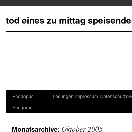
tod eines zu mittag speisend
Phodopus
Lesungen
Impressum
Datenschutzerk
Springe
Sungorus
zum
Inhalt
Oktober 2005
Monatsarchive: