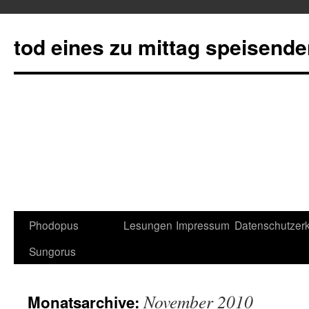
tod eines zu mittag speisend
Phodopus
Lesungen
Impressum
Datenschutzerk
Springe
Sungorus
zum
Inhalt
November 2010
Monatsarchive: