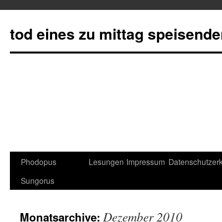
tod eines zu mittag speisend
Phodopus
Lesungen
Impressum
Datenschutzerk
Springe
Sungorus
zum
Inhalt
Dezember 2010
Monatsarchive: