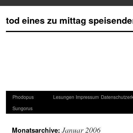
tod eines zu mittag speisend
Phodopus
Lesungen
Impressum
Datenschutzerk
Springe
Sungorus
zum
Inhalt
Januar 2006
Monatsarchive: