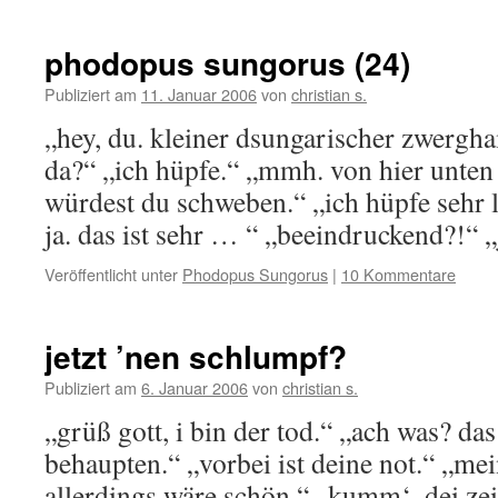
phodopus sungorus (24)
Publiziert am
11. Januar 2006
von
christian s.
„hey, du. kleiner dsungarischer zwergh
da?“ „ich hüpfe.“ „mmh. von hier unten s
würdest du schweben.“ „ich hüpfe sehr 
ja. das ist sehr … “ „beeindruckend?!“ „j
Veröffentlicht unter
Phodopus Sungorus
|
10 Kommentare
jetzt ’nen schlumpf?
Publiziert am
6. Januar 2006
von
christian s.
„grüß gott, i bin der tod.“ „ach was? das
behaupten.“ „vorbei ist deine not.“ „me
allerdings wäre schön.“ „kumm‘, dei zeit