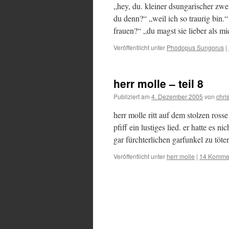
„hey, du. kleiner dsungarischer zw
du denn?“ „weil ich so traurig bin.
frauen?“ „du magst sie lieber als 
Veröffentlicht unter
Phodopus Sungorus
|
herr molle – teil 8
Publiziert am
4. Dezember 2005
von
chris
herr molle ritt auf dem stolzen ros
pfiff ein lustiges lied. er hatte es n
gar fürchterlichen garfunkel zu töt
Veröffentlicht unter
herr molle
|
14 Komme