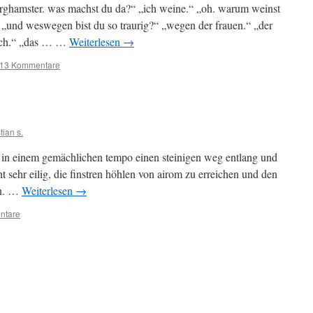
erghamster. was machst du da?“ „ich weine.“ „oh. warum weinst
“ „und weswegen bist du so traurig?“ „wegen der frauen.“ „der
mich.“ „das … …
Weiterlesen
→
13 Kommentare
tian s.
se in einem gemächlichen tempo einen steinigen weg entlang und
icht sehr eilig, die finstren höhlen von airom zu erreichen und den
en. …
Weiterlesen
→
ntare