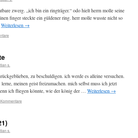
tbare zwerg. „ich bin ein ringträger.“ odo hielt herrn molle seine
inen finger steckte ein güldener ring. herr molle wusste nicht so
…
Weiterlesen
→
ntare
te
tian s.
urückgeblieben, zu beschuldigen. ich werde es alleine versuchen.
 lerne, meinen geist freizumachen. mich selbst muss ich jetzt
enn ich fliegen könnte, wie der könig der …
Weiterlesen
→
 Kommentare
21)
tian s.