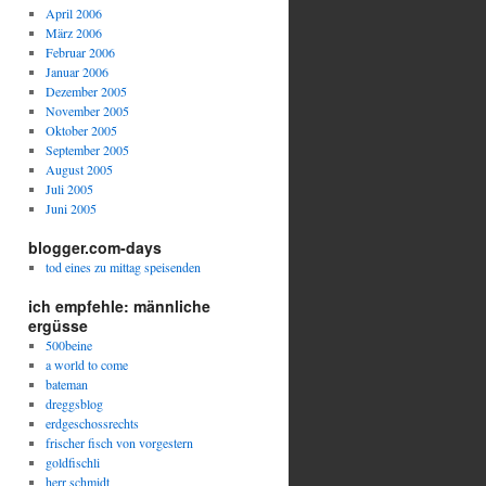
April 2006
März 2006
Februar 2006
Januar 2006
Dezember 2005
November 2005
Oktober 2005
September 2005
August 2005
Juli 2005
Juni 2005
blogger.com-days
tod eines zu mittag speisenden
ich empfehle: männliche
ergüsse
500beine
a world to come
bateman
dreggsblog
erdgeschossrechts
frischer fisch von vorgestern
goldfischli
herr schmidt