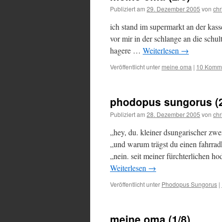
Publiziert am
29. Dezember 2005
von
chr
ich stand im supermarkt an der kasse
vor mir in der schlange an die schul
hagere …
Weiterlesen
→
Veröffentlicht unter
meine oma
|
10 Komm
phodopus sungorus (
Publiziert am
28. Dezember 2005
von
chr
„hey, du. kleiner dsungarischer zw
„und warum trägst du einen fahrradh
„nein. seit meiner fürchterlichen h
Weiterlesen
→
Veröffentlicht unter
Phodopus Sungorus
|
meine oma (1/8)