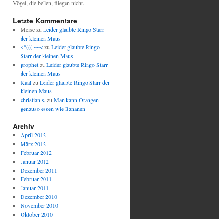
Vögel, die bellen, fliegen nicht.
Letzte Kommentare
Meise
zu
Leider glaubte Ringo Starr
der kleinen Maus
<°((( ~~<
zu
Leider glaubte Ringo
Starr der kleinen Maus
prophet
zu
Leider glaubte Ringo Starr
der kleinen Maus
Kaal
zu
Leider glaubte Ringo Starr der
kleinen Maus
christian s.
zu
Man kann Orangen
genauso essen wie Bananen
Archiv
April 2012
März 2012
Februar 2012
Januar 2012
Dezember 2011
Februar 2011
Januar 2011
Dezember 2010
November 2010
Oktober 2010