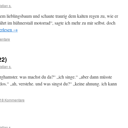
istian s.
em lieblingsbaum und schaute traurig dem kalten regen zu, wie er
rt im hühnerstall motorrad“, sagte ich mehr zu mir selbst. doch
erlesen
→
entare
22)
istian s.
erghamster. was machst du da?“ „ich singe.“ „aber dann müsste
tlos.“ „ah, verstehe. und was singst du?“ „keine ahnung. ich kann
18 Kommentare
istian s.