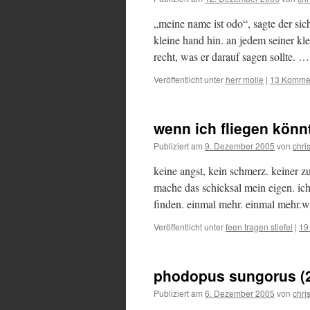
„meine name ist odo“, sagte der sich
kleine hand hin. an jedem seiner kle
recht, was er darauf sagen sollte. 
Veröffentlicht unter
herr molle
|
13 Komme
wenn ich fliegen könn
Publiziert am
9. Dezember 2005
von
chris
keine angst, kein schmerz. keiner z
mache das schicksal mein eigen. ich
finden. einmal mehr. einmal mehr.w
Veröffentlicht unter
feen tragen stiefel
|
19
phodopus sungorus (
Publiziert am
6. Dezember 2005
von
chris