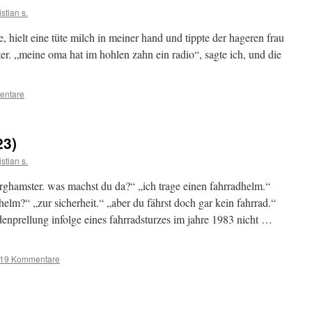
istian s.
, hielt eine tüte milch in meiner hand und tippte der hageren frau
ter. „meine oma hat im hohlen zahn ein radio“, sagte ich, und die
entare
23)
istian s.
erghamster. was machst du da?“ „ich trage einen fahrradhelm.“
elm?“ „zur sicherheit.“ „aber du fährst doch gar kein fahrrad.“
odenprellung infolge eines fahrradsturzes im jahre 1983 nicht …
19 Kommentare