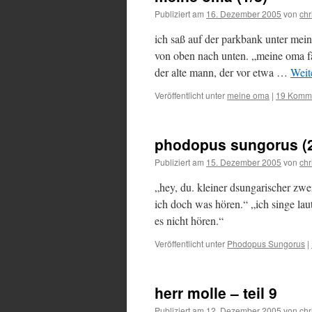
Publiziert am
16. Dezember 2005
von
chr
ich saß auf der parkbank unter mein
von oben nach unten. „meine oma fäh
der alte mann, der vor etwa …
Weit
Veröffentlicht unter
meine oma
|
19 Komm
phodopus sungorus (
Publiziert am
15. Dezember 2005
von
chr
„hey, du. kleiner dsungarischer zw
ich doch was hören.“ „ich singe lau
es nicht hören.“
Veröffentlicht unter
Phodopus Sungorus
|
herr molle – teil 9
Publiziert am
12. Dezember 2005
von
chr