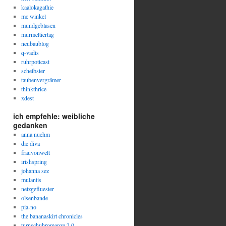
kaalokagathie
mc winkel
mundgeblasen
murmeltiertag
neubaublog
q-vadis
ruhrpottcast
scheibster
taubenvergrämer
thinkthrice
xdest
ich empfehle: weibliche
gedanken
anna nuehm
die diva
frauvonwelt
irishspring
johanna sez
mulantis
netzgefluester
olsenbande
pia-no
the bananaskirt chronicles
turnschuhromanze 2.0