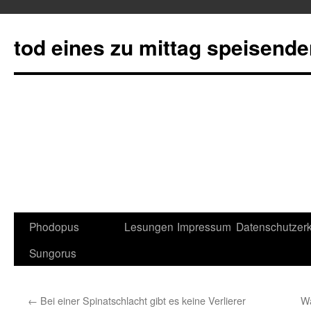
tod eines zu mittag speisend
Phodopus
Lesungen
Impressum
Datenschutzerk
Springe
Sungorus
zum
Inhalt
←
Bei einer Spinatschlacht gibt es keine Verlierer
Wa