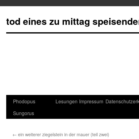
tod eines zu mittag speisend
Phodopus
Lesungen
Impressum
Datenschutzerk
Springe
Sungorus
zum
Inhalt
←
ein weiterer ziegelstein in der mauer (teil zwei)