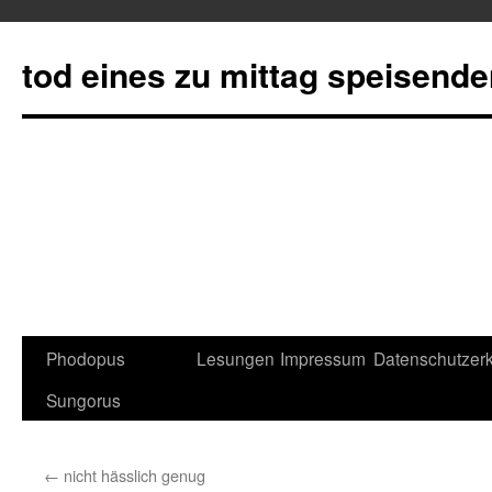
tod eines zu mittag speisend
Phodopus
Lesungen
Impressum
Datenschutzerk
Springe
Sungorus
zum
Inhalt
←
nicht hässlich genug