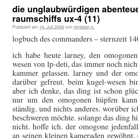
die unglaubwürdigen abenteu
raumschiffs ux-4 (11)
Publiziert am
14. Juli 2006
von
christian s.
logbuch des commanders – sternzeit 1
ich habe heute larney, den omogonen
wesen von lp-deti, das immer noch nicht 
kammer gelassen. larney und der omo
darüber gefreut. beim kugel-wesen bin
aber ich denke, das ding ist schon glü
nur um den omogonen hüpfen kann.
ständig. und nichts anderes. worüber i
beschweren möchte. solange das ding hü
nicht. hoffe ich. der omogone jedenfall
an seinen kleinen kameraden gewöhnt. e