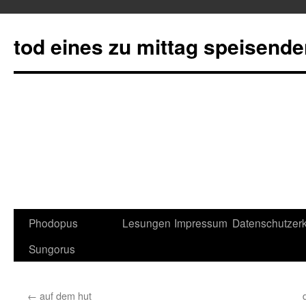
tod eines zu mittag speisend
Phodopus
Lesungen
Impressum
Datenschutzerk
Springe
Sungorus
zum
Inhalt
←
auf dem hut