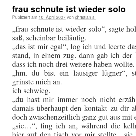
frau schnute ist wieder solo
Publiziert am
10. April 2007
von
christian s.
„frau schnute ist wieder solo“, sagte ho
saß, scheinbar beiläufig.
„das ist mir egal“, log ich und leerte da
stand, in einem zug. dann gab ich der 
dass ich noch drei weitere haben wollte.
„hm. du bist ein lausiger lügner“, s
grinste mich an.
ich schwieg.
„du hast mir immer noch nicht erzähl
damals überhaupt den kontakt zu dir a
doch zwischenzeitlich ganz gut aus mit 
„sie…“, fing ich an, während die kell
bier auf den tisch vor mir stellte, „sie