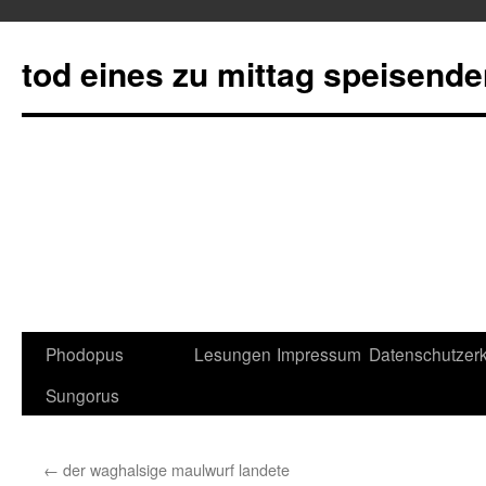
tod eines zu mittag speisend
Phodopus
Lesungen
Impressum
Datenschutzerk
Springe
Sungorus
zum
Inhalt
←
der waghalsige maulwurf landete