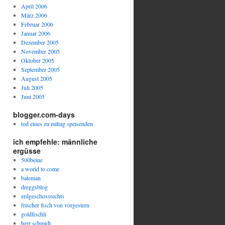
April 2006
März 2006
Februar 2006
Januar 2006
Dezember 2005
November 2005
Oktober 2005
September 2005
August 2005
Juli 2005
Juni 2005
blogger.com-days
tod eines zu mittag speisenden
ich empfehle: männliche
ergüsse
500beine
a world to come
bateman
dreggsblog
erdgeschossrechts
frischer fisch von vorgestern
goldfischli
herr schmidt