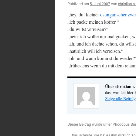
Publiziert am
5. Juni 2007
von
christian s.
„hey, du. kleiner
dsungarischer zwe
„ich packe meinen koffer.“
„du willst verreisen?“
„nein. ich wollte nur mal gucken, wi
„ah. und ich dachte schon, du will
„natürlich will ich verreisen.“
„oh. und wann kommst du wieder?
„frühestens wenn du mit dem relaunch
Über christian s.
das, was ich hier 
Zeige alle Beiträg
Dieser Beitrag wurde unter
Phodopus Su
←
frau schnute, die hat es ihm wirklich a