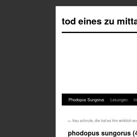
tod eines zu mit
Phodopus Sungorus
Lesungen
I
Springe
zum
←
frau schnute, die hat es ihm wirklich a
Inhalt
phodopus sungorus (