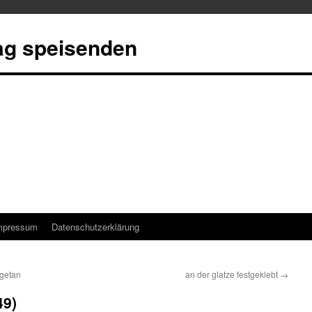
tag speisenden
mpressum
Datenschutzerklärung
ngetan
an der glatze festgeklebt
→
49)