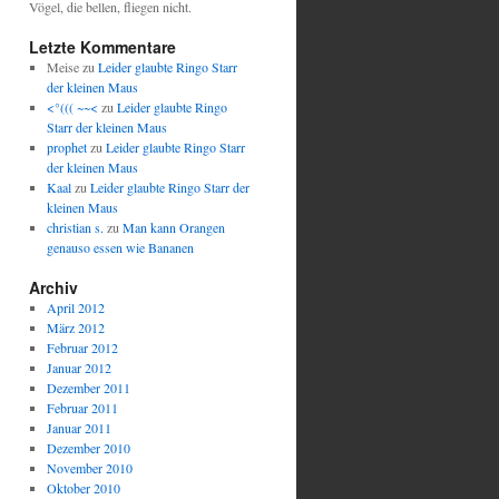
Vögel, die bellen, fliegen nicht.
Letzte Kommentare
Meise
zu
Leider glaubte Ringo Starr
der kleinen Maus
<°((( ~~<
zu
Leider glaubte Ringo
Starr der kleinen Maus
prophet
zu
Leider glaubte Ringo Starr
der kleinen Maus
Kaal
zu
Leider glaubte Ringo Starr der
kleinen Maus
christian s.
zu
Man kann Orangen
genauso essen wie Bananen
Archiv
April 2012
März 2012
Februar 2012
Januar 2012
Dezember 2011
Februar 2011
Januar 2011
Dezember 2010
November 2010
Oktober 2010