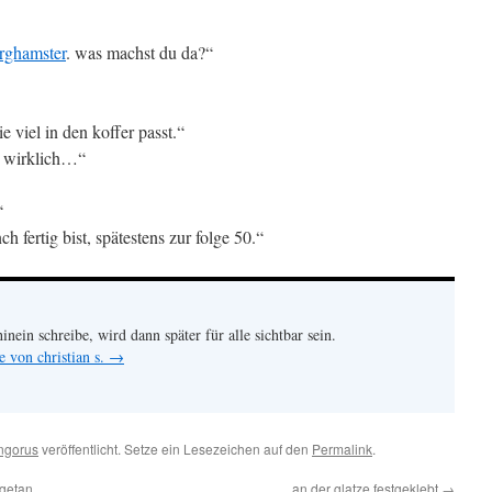
rghamster
. was machst du da?“
e viel in den koffer passt.“
st wirklich…“
“
 fertig bist, spätestens zur folge 50.“
hinein schreibe, wird dann später für alle sichtbar sein.
e von christian s.
→
ngorus
veröffentlicht. Setze ein Lesezeichen auf den
Permalink
.
ngetan
an der glatze festgeklebt
→