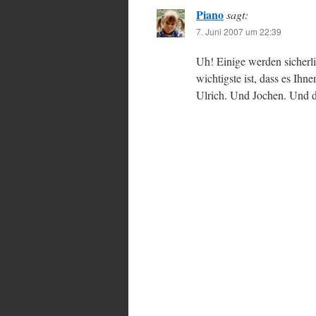
Piano
sagt:
7. Juni 2007 um 22:39
Uh! Einige werden sicherl
wichtigste ist, dass es I
Ulrich. Und Jochen. Un