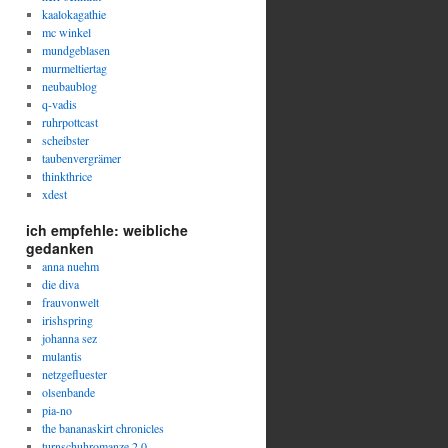
kaalokagathie
mc winkel
mundgeblasen
murmeltiertag
neubaublog
q-vadis
ruhrpottcast
scheibster
taubenvergrämer
thinkthrice
xdest
ich empfehle: weibliche
gedanken
anna nuehm
die diva
frauvonwelt
irishspring
johanna sez
mulantis
netzgefluester
olsenbande
pia-no
the bananaskirt chronicles
turnschuhromanze 2.0