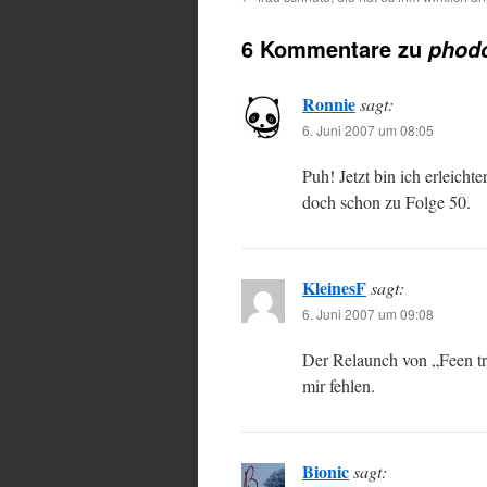
6 Kommentare zu
phodo
Ronnie
sagt:
6. Juni 2007 um 08:05
Puh! Jetzt bin ich erleicht
doch schon zu Folge 50.
KleinesF
sagt:
6. Juni 2007 um 09:08
Der Relaunch von „Feen tra
mir fehlen.
Bionic
sagt: