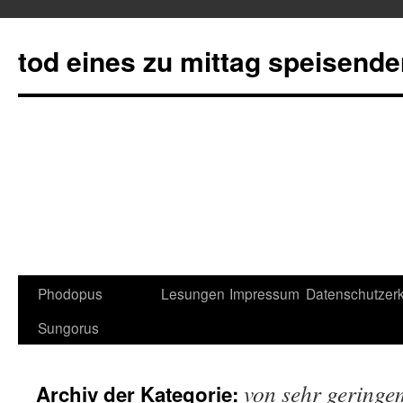
tod eines zu mittag speisend
Phodopus
Lesungen
Impressum
Datenschutzerk
Springe
Sungorus
zum
Inhalt
von sehr geringe
Archiv der Kategorie: