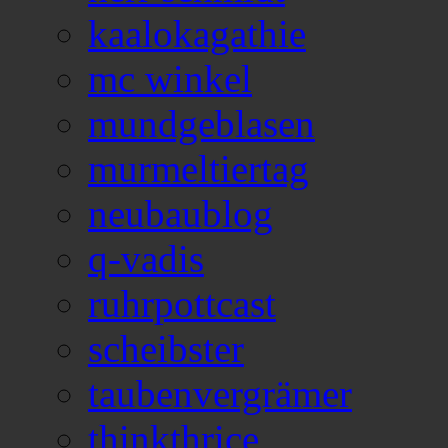
kaalokagathie
mc winkel
mundgeblasen
murmeltiertag
neubaublog
q-vadis
ruhrpottcast
scheibster
taubenvergrämer
thinkthrice