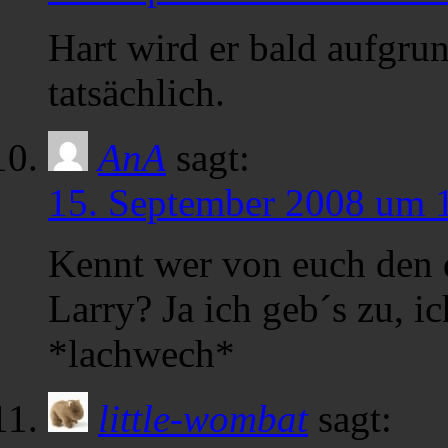
Hart wird er bald aufgru
tatsächlich.
AnA
sagt:
15. September 2008 um 
Kennt wer von euch den 
Larry? Ja ich geb´s zu, 
*lachwech*
little-wombat
sagt: