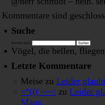
@herr schmidt – nein. sei
Kommentare sind geschloss
Suche
Suchen nach:
Vögel, die bellen, fliegen
Letzte Kommentare
Meise
zu
Leider glaub
<°((( ~~<
zu
Leider gl
Maus