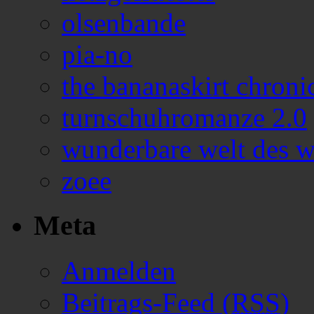
olsenbande
pia-no
the bananaskirt chroni
turnschuhromanze 2.0
wunderbare welt des w
zoee
Meta
Anmelden
Beitrags-Feed (
RSS
)