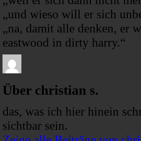
„und wieso will er sich unb
„na, damit alle denken, er w
eastwood in dirty harry.“
Über christian s.
das, was ich hier hinein sch
sichtbar sein.
Zeige alle Beiträge von chri