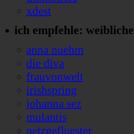
xdest
ich empfehle: weiblich
anna nuehm
die diva
frauvonwelt
irishspring
johanna sez
mulantis
netzgefluester