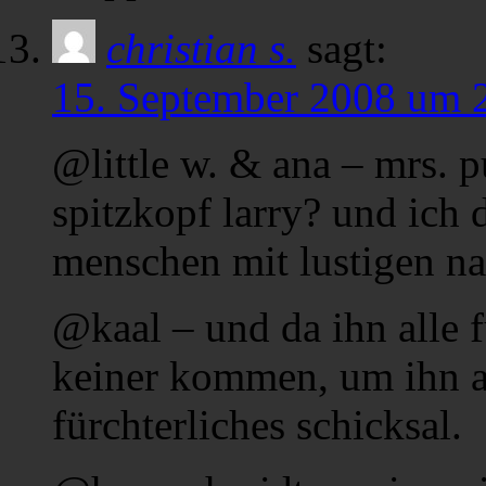
christian s.
sagt:
15. September 2008 um 
@little w. & ana – mrs. p
spitzkopf larry? und ich
menschen mit lustigen n
@kaal – und da ihn alle f
keiner kommen, um ihn au
fürchterliches schicksal.