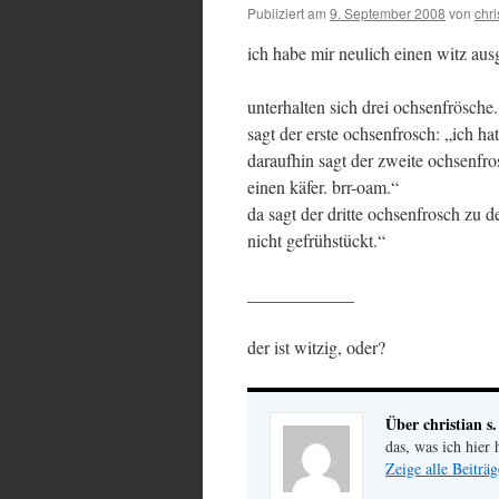
Publiziert am
9. September 2008
von
chri
ich habe mir neulich einen witz aus
unterhalten sich drei ochsenfrösche.
sagt der erste ochsenfrosch: „ich ha
daraufhin sagt der zweite ochsenfro
einen käfer. brr-oam.“
da sagt der dritte ochsenfrosch zu 
nicht gefrühstückt.“
____________
der ist witzig, oder?
Über christian s.
das, was ich hier 
Zeige alle Beiträg