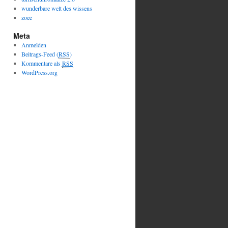
wunderbare welt des wissens
zoee
Meta
Anmelden
Beitrags-Feed (
RSS
)
Kommentare als
RSS
WordPress.org