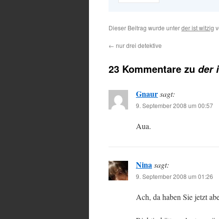
Dieser Beitrag wurde unter
der ist witzig
v
←
nur drei detektive
23 Kommentare zu
der 
Gnaur
sagt:
9. September 2008 um 00:57
Aua.
Nina
sagt:
9. September 2008 um 01:26
Ach, da haben Sie jetzt abe