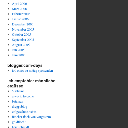
April 2006
März 2006
Februar 2006
Januar 2006
Dezember 2005
November 2005
Oktober 2005
September 2005
August 2005
Juli 2005
Juni 2005
blogger.com-days
tod eines zu mittag speisenden
ich empfehle: männliche
ergüsse
500beine
a world to come
bateman
dreggsblog
erdgeschossrechts
frischer fisch von vorgestern
goldfischli
herr schmidt