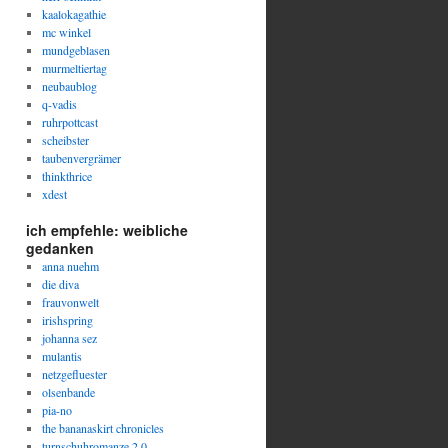
kaalokagathie
mc winkel
mundgeblasen
murmeltiertag
neubaublog
q-vadis
ruhrpottcast
scheibster
taubenvergrämer
thinkthrice
xdest
ich empfehle: weibliche
gedanken
anna nuehm
die diva
frauvonwelt
irishspring
johanna sez
mulantis
netzgefluester
olsenbande
pia-no
the bananaskirt chronicles
turnschuhromanze 2.0