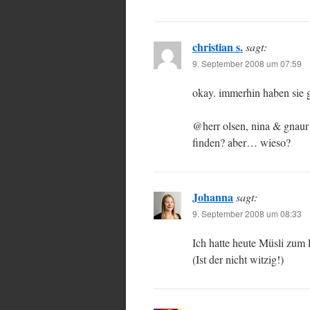
christian s.
sagt:
9. September 2008 um 07:59
okay. immerhin haben sie g
@herr olsen, nina & gnaur –
finden? aber… wieso?
Johanna
sagt:
9. September 2008 um 08:33
Ich hatte heute Müsli zum
(Ist der nicht witzig!)