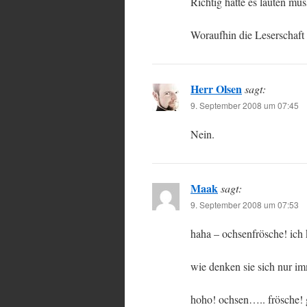
Richtig hätte es lauten müs
Woraufhin die Leserschaft h
Herr Olsen
sagt:
9. September 2008 um 07:45
Nein.
Maak
sagt:
9. September 2008 um 07:53
haha – ochsenfrösche! ich 
wie denken sie sich nur im
hoho! ochsen….. frösche! g