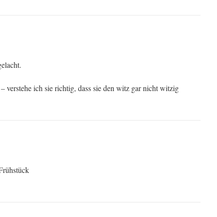
elacht.
 verstehe ich sie richtig, dass sie den witz gar nicht witzig
 Frühstück