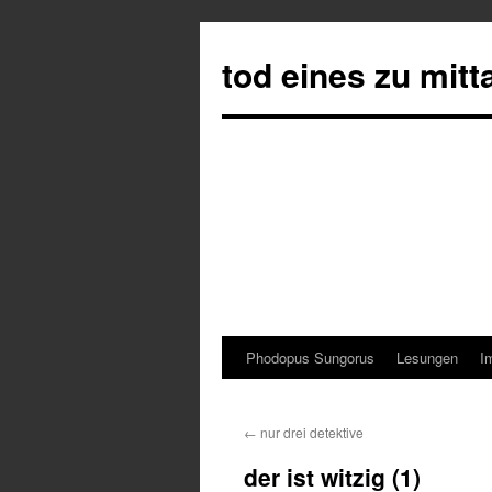
tod eines zu mit
Phodopus Sungorus
Lesungen
I
Springe
zum
←
nur drei detektive
Inhalt
der ist witzig (1)