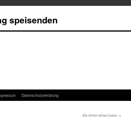
tag speisenden
mpressum
Datenschutzerklärung
die ohren eines luxes
→