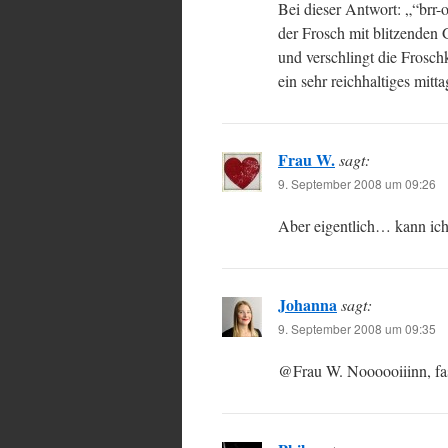
Bei dieser Antwort: „“brr-
der Frosch mit blitzenden 
und verschlingt die Froschk
ein sehr reichhaltiges mit
Frau W.
sagt:
9. September 2008 um 09:26
Aber eigentlich… kann ich
Johanna
sagt:
9. September 2008 um 09:35
@Frau W. Noooooiiinn, fas