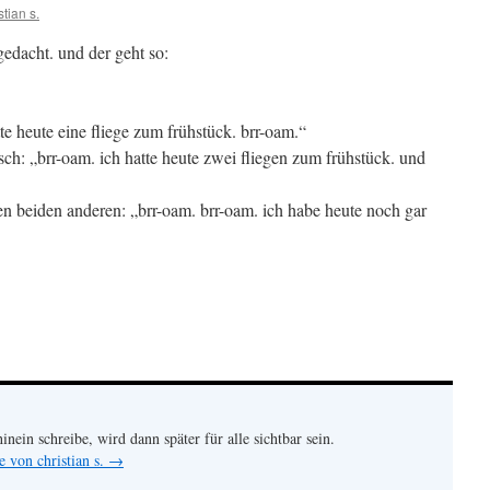
stian s.
gedacht. und der geht so:
tte heute eine fliege zum frühstück. brr-oam.“
sch: „brr-oam. ich hatte heute zwei fliegen zum frühstück. und
den beiden anderen: „brr-oam. brr-oam. ich habe heute noch gar
hinein schreibe, wird dann später für alle sichtbar sein.
e von christian s.
→