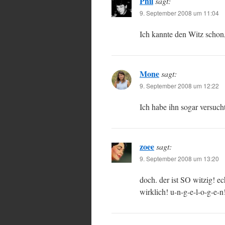
Phil
sagt:
9. September 2008 um 11:04
Ich kannte den Witz schon,
Mone
sagt:
9. September 2008 um 12:22
Ich habe ihn sogar versucht
zoee
sagt:
9. September 2008 um 13:20
doch. der ist SO witzig! ec
wirklich! u-n-g-e-l-o-g-e-n!