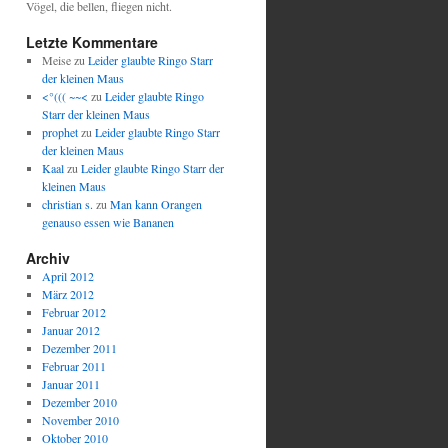
Vögel, die bellen, fliegen nicht.
Letzte Kommentare
Meise
zu
Leider glaubte Ringo Starr
der kleinen Maus
<°((( ~~<
zu
Leider glaubte Ringo
Starr der kleinen Maus
prophet
zu
Leider glaubte Ringo Starr
der kleinen Maus
Kaal
zu
Leider glaubte Ringo Starr der
kleinen Maus
christian s.
zu
Man kann Orangen
genauso essen wie Bananen
Archiv
April 2012
März 2012
Februar 2012
Januar 2012
Dezember 2011
Februar 2011
Januar 2011
Dezember 2010
November 2010
Oktober 2010