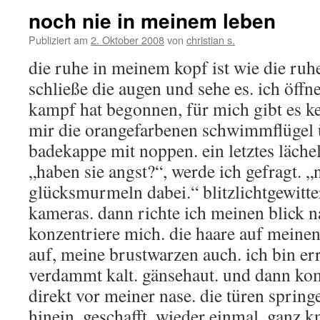
noch nie in meinem leben
Publiziert am
2. Oktober 2008
von
christian s.
die ruhe in meinem kopf ist wie die ruh
schließe die augen und sehe es. ich öffne 
kampf hat begonnen, für mich gibt es kei
mir die orangefarbenen schwimmflügel 
badekappe mit noppen. ein letztes lächeln
„haben sie angst?“, werde ich gefragt. „
glücksmurmeln dabei.“ blitzlichtgewitter
kameras. dann richte ich meinen blick n
konzentriere mich. die haare auf meinen
auf, meine brustwarzen auch. ich bin erre
verdammt kalt. gänsehaut. und dann kom
direkt vor meiner nase. die türen sprin
hinein. geschafft. wieder einmal. ganz k