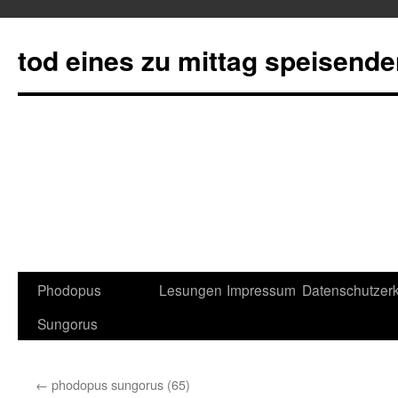
tod eines zu mittag speisend
Phodopus
Lesungen
Impressum
Datenschutzerk
Springe
Sungorus
zum
Inhalt
←
phodopus sungorus (65)