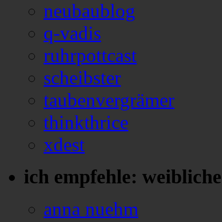
neubaublog
q-vadis
ruhrpottcast
scheibster
taubenvergrämer
thinkthrice
xdest
ich empfehle: weiblich
anna nuehm