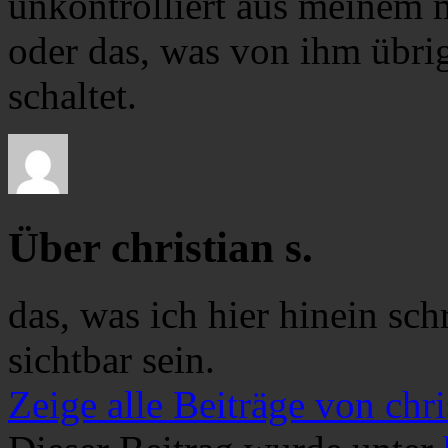
unkontrolliert aus meinem 
oder das, was von ihm übrig
schaltet.
Über christian s.
das, was ich hier hinein sch
sichtbar sein.
Zeige alle Beiträge von chri