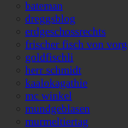
bateman
dreggsblog
erdgeschossrechts
frischer fisch von vorg
goldfischli
herr schmidt
kaalokagathie
mc winkel
mundgeblasen
murmeltiertag