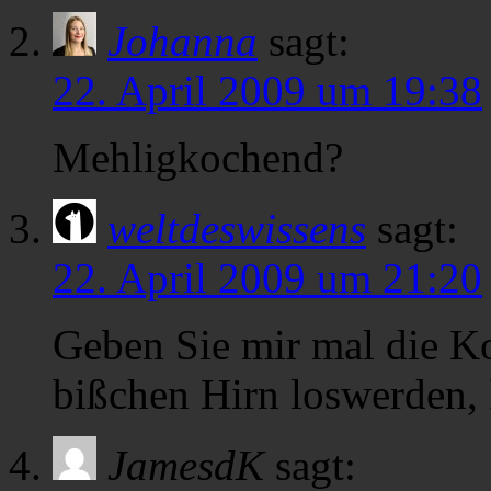
Johanna
sagt:
22. April 2009 um 19:38
Mehligkochend?
weltdeswissens
sagt:
22. April 2009 um 21:20
Geben Sie mir mal die Ko
bißchen Hirn loswerden, I
JamesdK
sagt: