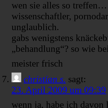
wen sie alles so treffen…
wissenschaftler, pornodar
unglaublich.
gabs wenigstens knäckeb
„behandlung“? so wie bei
meister frisch
christian s.
sagt:
23. April 2009 um 09:39
wenn ja, habe ich davon 