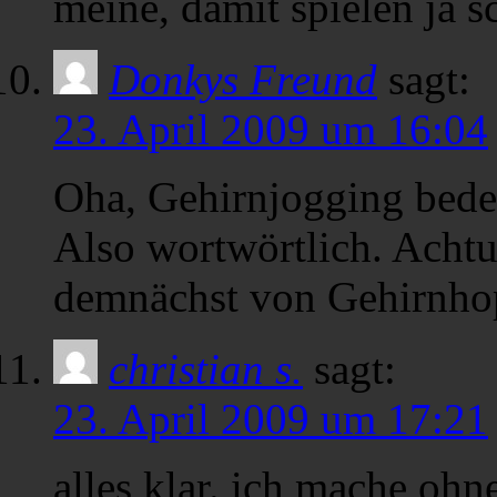
meine, damit spielen ja s
Donkys Freund
sagt:
23. April 2009 um 16:04
Oha, Gehirnjogging bedeu
Also wortwörtlich. Acht
demnächst von Gehirnhop
christian s.
sagt:
23. April 2009 um 17:21
alles klar. ich mache oh