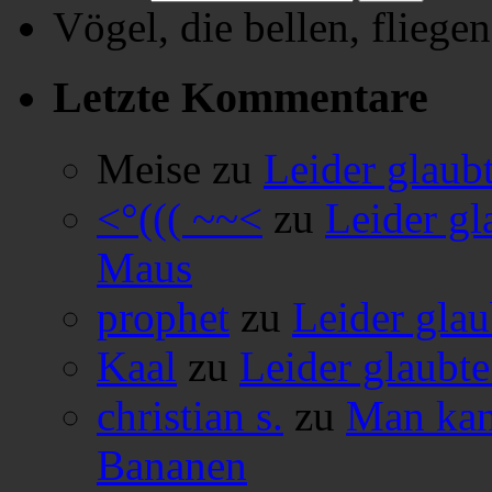
Vögel, die bellen, fliegen
Letzte Kommentare
Meise
zu
Leider glaub
<°((( ~~<
zu
Leider gl
Maus
prophet
zu
Leider glau
Kaal
zu
Leider glaubte
christian s.
zu
Man kan
Bananen