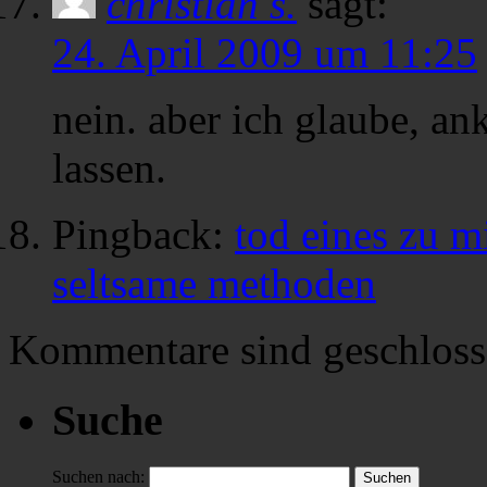
christian s.
sagt:
24. April 2009 um 11:25
nein. aber ich glaube, an
lassen.
Pingback:
tod eines zu m
seltsame methoden
Kommentare sind geschloss
Suche
Suchen nach: