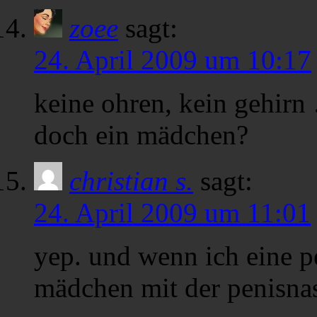
zoee
sagt:
24. April 2009 um 10:17
keine ohren, kein gehirn
doch ein mädchen?
christian s.
sagt:
24. April 2009 um 11:01
yep. und wenn ich eine pe
mädchen mit der penisna