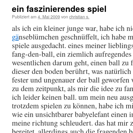
ein faszinierendes spiel
Publiziert am
4. Mai 2009
von
christian s.
als ich ein kleiner junge war, habe ich n
g
ä
nseblümchen geschnüffelt, ich habe m
spiele ausgedacht. eines meiner liebling
fang-den-ball, ein ziemlich aufregendes 
wesentlichen darum geht, einen ball zu 
dieser den boden berührt, was natürlich 
fester und ungenauer der ball geworfen 
zu dem zeitpunkt, als mir die idee zu f
ich leider keinen ball. um mein neu ausg
trotzdem spielen zu können, habe ich mir
wie ein unsichtbarer babyelefant einen i
meine richtung schleudert. das hat mir 
bereitet, allerdings auch die fragenden b