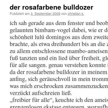
der rosafarbene bulldozer
Publiziert am
3. September 2009
von
christian s.
ich sah gerade aus dem fenster und beob
gelaunten bimbam-vogel dabei, wie er d
schönheit lulú domingos aus dem zweite
brachte, als etwa dreihundert bis an die
zu allem entschlossene mambo-ameisen
fuß tanzten und ein lied über freiheit, gl
für alle sangen. genau verstehen konnte i
da der rosafarbene bulldozer in meinem
anfing, sich geräuschvoll in mein tromm
was mich erschrocken zusammenzucken 
verzückt aufschreien ließ.
„freibier für alle“, keuchte ich den ame
grenzenlosen ekstase entgegen, woraufhi