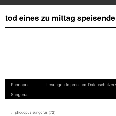
tod eines zu mittag speisend
Phodopus
Lesungen
Impressum
Datenschutzerk
Springe
Sungorus
zum
Inhalt
←
phodopus sungorus (72)