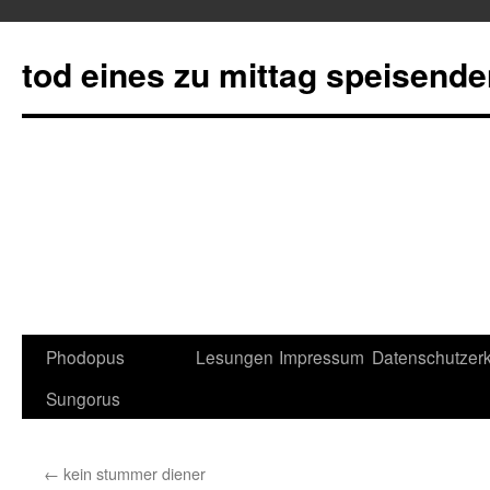
tod eines zu mittag speisend
Phodopus
Lesungen
Impressum
Datenschutzerk
Springe
Sungorus
zum
Inhalt
←
kein stummer diener