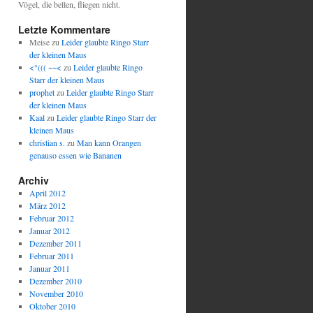
Vögel, die bellen, fliegen nicht.
Letzte Kommentare
Meise
zu
Leider glaubte Ringo Starr
der kleinen Maus
<°((( ~~<
zu
Leider glaubte Ringo
Starr der kleinen Maus
prophet
zu
Leider glaubte Ringo Starr
der kleinen Maus
Kaal
zu
Leider glaubte Ringo Starr der
kleinen Maus
christian s.
zu
Man kann Orangen
genauso essen wie Bananen
Archiv
April 2012
März 2012
Februar 2012
Januar 2012
Dezember 2011
Februar 2011
Januar 2011
Dezember 2010
November 2010
Oktober 2010