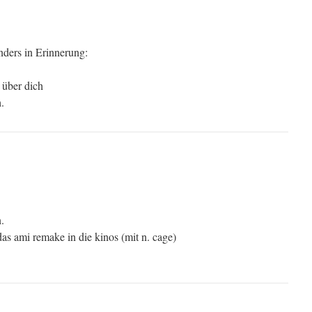
nders in Erinnerung:
 über dich
.
.
das ami remake in die kinos (mit n. cage)