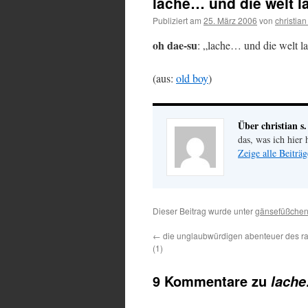
lache… und die welt l
Publiziert am
25. März 2006
von
christian
oh dae-su
: „lache… und die welt la
(aus:
old boy
)
Über christian s.
das, was ich hier 
Zeige alle Beiträg
Dieser Beitrag wurde unter
gänsefüßche
←
die unglaubwürdigen abenteuer des ra
(1)
9 Kommentare zu
lache