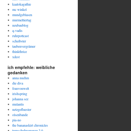
kaalokagathie
mc winkel
mundgeblasen
murmeltiertag
neubaublog
q-vadis
ruhrpottcast
scheibster
taubenvergrämer
thinkthrice
xdest
ich empfehle: weibliche
gedanken
anna nuehm
die diva
frauvonwelt
irishspring
johanna sez
mulantis
netzgefluester
olsenbande
pia-no
the bananaskirt chronicles
turnschuhromanze 2.0