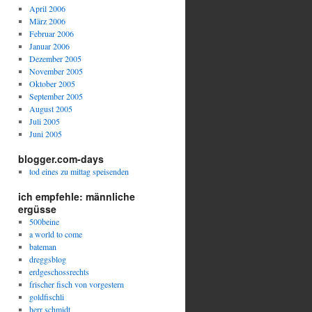
April 2006
März 2006
Februar 2006
Januar 2006
Dezember 2005
November 2005
Oktober 2005
September 2005
August 2005
Juli 2005
Juni 2005
blogger.com-days
tod eines zu mittag speisenden
ich empfehle: männliche
ergüsse
500beine
a world to come
bateman
dreggsblog
erdgeschossrechts
frischer fisch von vorgestern
goldfischli
herr schmidt