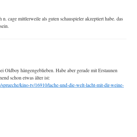
ch n. cage mittlerweile als guten schauspieler akzeptiert habe. das
sein.
 bei Oldboy hängengeblieben. Habe aber gerade mit Erstaunen
inend schon etwas älter ist:
e/sprueche/kino-tv/16910/lache-und-die-welt-lacht-mit-dir-weine-