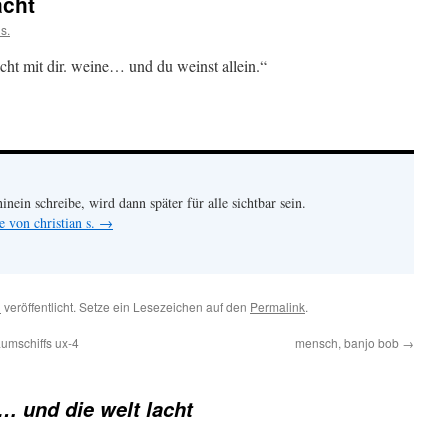
acht
 s.
cht mit dir. weine… und du weinst allein.“
hinein schreibe, wird dann später für alle sichtbar sein.
e von christian s.
→
n
veröffentlicht. Setze ein Lesezeichen auf den
Permalink
.
umschiffs ux-4
mensch, banjo bob
→
… und die welt lacht