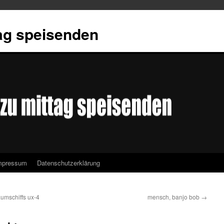
tag speisenden
mpressum
Datenschutzerklärung
umschiffs ux-4
mensch, banjo bob
→