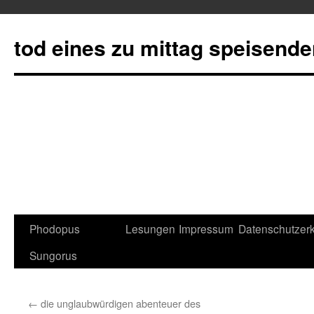
tod eines zu mittag speisend
Phodopus
Lesungen
Impressum
Datenschutzerk
Springe
Sungorus
zum
Inhalt
←
die unglaubwürdigen abenteuer des