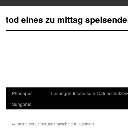
tod eines zu mittag speisend
Phodopus
Lesungen
Impressum
Datenschutzerk
Springe
Sungorus
zum
Inhalt
←
meine verkleinerungsmaschine funktioniert