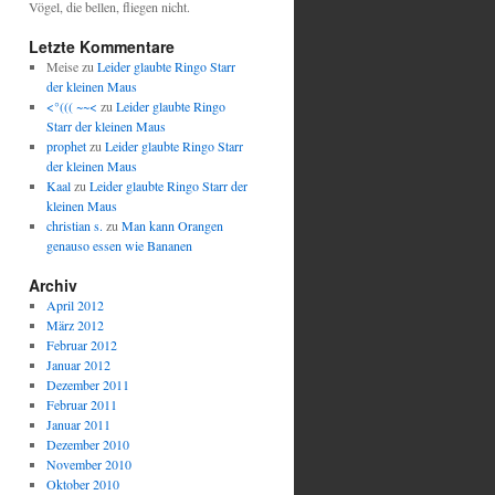
Vögel, die bellen, fliegen nicht.
Letzte Kommentare
Meise
zu
Leider glaubte Ringo Starr
der kleinen Maus
<°((( ~~<
zu
Leider glaubte Ringo
Starr der kleinen Maus
prophet
zu
Leider glaubte Ringo Starr
der kleinen Maus
Kaal
zu
Leider glaubte Ringo Starr der
kleinen Maus
christian s.
zu
Man kann Orangen
genauso essen wie Bananen
Archiv
April 2012
März 2012
Februar 2012
Januar 2012
Dezember 2011
Februar 2011
Januar 2011
Dezember 2010
November 2010
Oktober 2010