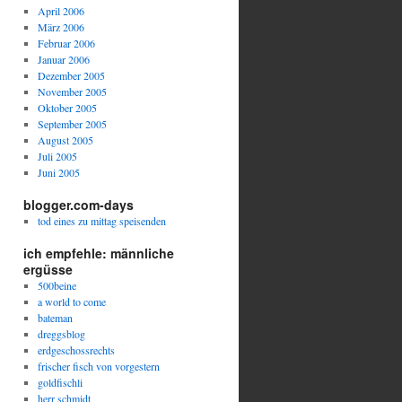
April 2006
März 2006
Februar 2006
Januar 2006
Dezember 2005
November 2005
Oktober 2005
September 2005
August 2005
Juli 2005
Juni 2005
blogger.com-days
tod eines zu mittag speisenden
ich empfehle: männliche
ergüsse
500beine
a world to come
bateman
dreggsblog
erdgeschossrechts
frischer fisch von vorgestern
goldfischli
herr schmidt