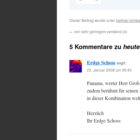
Dieser Beitrag wurde unter
heiliger bimb
←
von sehr geringem verstand (4)
5 Kommentare zu
heute
Erdge Schoss
sagt:
23. Januar 2008 um 09:45
Panama, werter Herr Grob, 
zudem berühmt für seinen 
in dieser Kombination weltw
Herzlich
Ihr Erdge Schoss