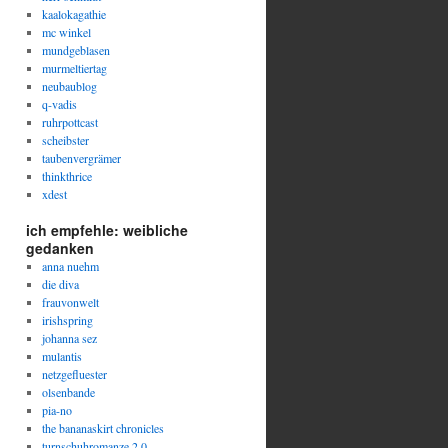
kaalokagathie
mc winkel
mundgeblasen
murmeltiertag
neubaublog
q-vadis
ruhrpottcast
scheibster
taubenvergrämer
thinkthrice
xdest
ich empfehle: weibliche
gedanken
anna nuehm
die diva
frauvonwelt
irishspring
johanna sez
mulantis
netzgefluester
olsenbande
pia-no
the bananaskirt chronicles
turnschuhromanze 2.0