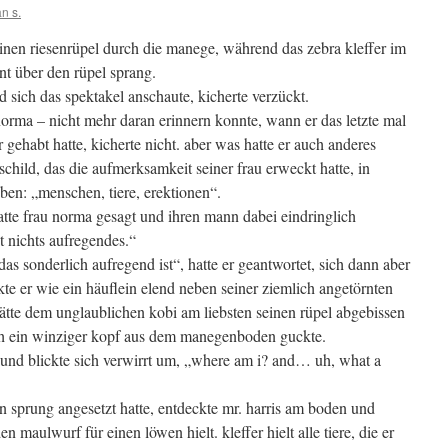
an s.
inen riesenrüpel durch die manege, während das zebra kleffer im
nt über den rüpel sprang.
 sich das spektakel anschaute, kicherte verzückt.
norma – nicht mehr daran erinnern konnte, wann er das letzte mal
gehabt hatte, kicherte nicht. aber was hatte er auch anderes
schild, das die aufmerksamkeit seiner frau erweckt hatte, in
ben: „menschen, tiere, erektionen“.
tte frau norma gesagt und ihren mann dabei eindringlich
 nichts aufregendes.“
 das sonderlich aufregend ist“, hatte er geantwortet, sich dann aber
kte er wie ein häuflein elend neben seiner ziemlich angetörnten
 hätte dem unglaublichen kobi am liebsten seinen rüpel abgebissen
zlich ein winziger kopf aus dem manegenboden guckte.
s und blickte sich verwirrt um, „where am i? and… uh, what a
en sprung angesetzt hatte, entdeckte mr. harris am boden und
en maulwurf für einen löwen hielt. kleffer hielt alle tiere, die er