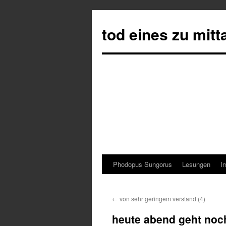
tod eines zu mit
Phodopus Sungorus
Lesungen
I
Springe
zum
←
von sehr geringem verstand (4)
Inhalt
heute abend geht noc