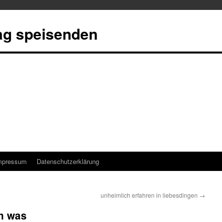
tag speisenden
mpressum
Datenschutzerklärung
unheimlich erfahren in liebesdingen
→
h was