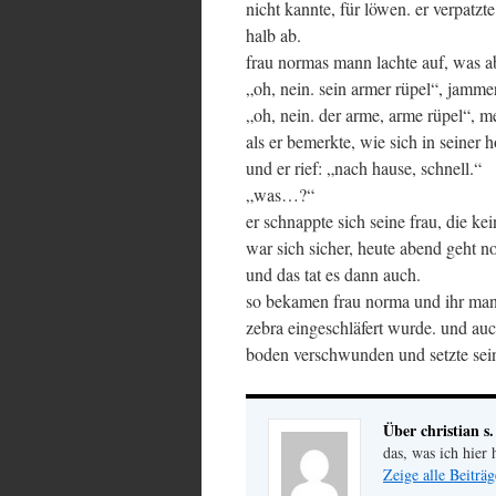
nicht kannte, für löwen. er verpatzt
halb ab.
frau normas mann lachte auf, was ab
„oh, nein. sein armer rüpel“, jammer
„oh, nein. der arme, arme rüpel“, me
als er bemerkte, wie sich in seiner 
und er rief: „nach hause, schnell.“
„was…?“
er schnappte sich seine frau, die ke
war sich sicher, heute abend geht n
und das tat es dann auch.
so bekamen frau norma und ihr mann
zebra eingeschläfert wurde. und auc
boden verschwunden und setzte sein
Über christian s.
das, was ich hier 
Zeige alle Beiträg