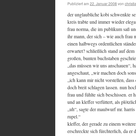
Publiziert am
22. Januar 2008
von
christi
der unglaubliche kobi schwenkte se
kreis trabte und immer wieder elega
frau norma, die im publikum saß und
ihr mann, der sich – wie auch frau 
einen halbwegs ordentlichen ständer 
erwartet? schließlich stand auf dem 
großen, bunten buchstaben geschrie
„das müssen wir uns anschauen“, ha
angeschaut, „wir machen doch sonst
„ich kann mir nicht vorstellen, dass
doch breit schlagen lassen. nun hoc
frau und fühlte sich beschissen. er
und an kleffer verfüttert, als plöt
„uh“, sagte der maulwurf mr. harri
rupel.“
kleffer, der gerade zu einem weiter
erschreckte sich fürchterlich, da er d