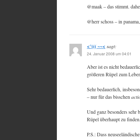
@maak – das stimmt. daher
@herr schoss – in panama, 
<°((( ~~<
sagt:
24. Januar 2008 um 04:01
Aber ist es nicht bedauerl
größeren Rüpel zum Lebe
Sehr bedauerlich, insbeso
– nur für das bisschen
acti
Und ganz besonders sehr b
Rüpel überhaupt zu finden
P.S.: Dass neuseeländische