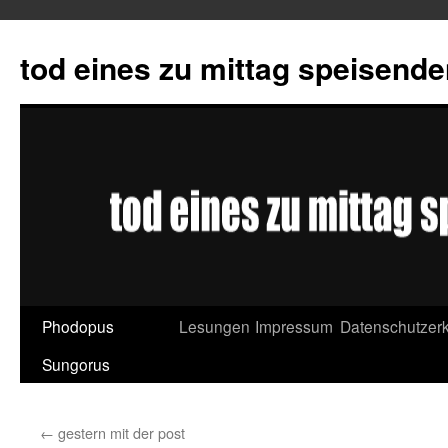
tod eines zu mittag speisend
Phodopus
Lesungen
Impressum
Datenschutzerk
Springe
Sungorus
zum
Inhalt
←
gestern mit der post