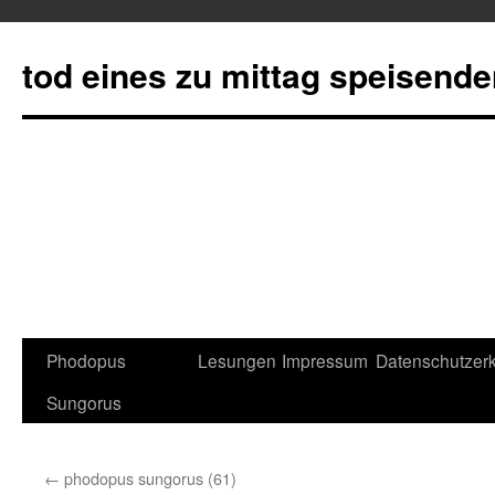
tod eines zu mittag speisend
Phodopus
Lesungen
Impressum
Datenschutzerk
Springe
Sungorus
zum
Inhalt
←
phodopus sungorus (61)