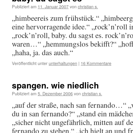
Publiziert am
11. Januar 2007
von
christian s.
„himbeereis zum frühstück.“ „himbeerg
eine hervorragende idee.“ „rock’n’roll i
„rock’n’roll, baby. du sagst es. rock’n’r
waren…“ „hemmungslos bekifft?“ „hoff
„haha, ja. das auch.“
Veröffentlicht unter
unterhaltungen
|
16 Kommentare
spangen. wie niedlich
Publiziert am
5. Dezember 2006
von
christian s.
„auf der straße, nach san fernando…“ „w
du in san fernando?“ „stand ein mädche
„sicher nicht ungefährlich, mitten auf d
fernando zu stehen.“ „ich hielt an und f