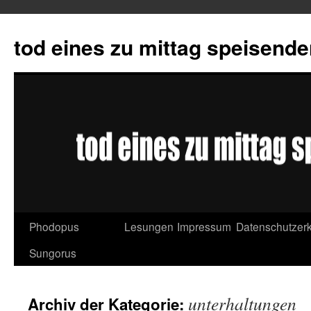
tod eines zu mittag speisend
Phodopus
Lesungen
Impressum
Datenschutzerk
Springe
Sungorus
zum
Inhalt
unterhaltungen
Archiv der Kategorie: