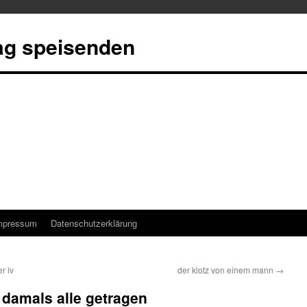
tag speisenden
mpressum
Datenschutzerklärung
r iv
der klotz von einem mann
→
damals alle getragen