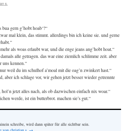
ian s.
als bua gern g’hobt hoab‘?“
zwar mal klein, das stimmt. allerdings bin ich keine sie. und gerne
ehabt.“
 mehr als woas erlaubt war, und die enge jeans ang’hobt hoat.“
damals alle getragen. das war eine ziemlich schlimme zeit. aber
ir uns kennen.“
 nur weil du im schulhof a’moal mit die oag’n zwinkert hast.“
, aber ich schlage vor, wir gehen jetzt besser wieder getrennte
 hol’n jetzt alles nach, als ob dazwischen einfach nix woar.“
ichen werde, ist ein butterbrot. machen sie’s gut.“
hinein schreibe, wird dann später für alle sichtbar sein.
e von christian s.
→