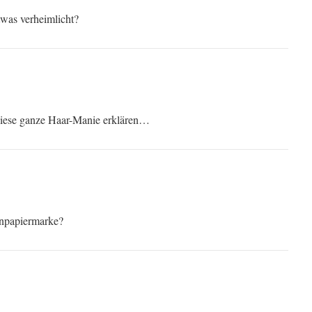
twas verheimlicht?
diese ganze Haar-Manie erklären…
tenpapiermarke?