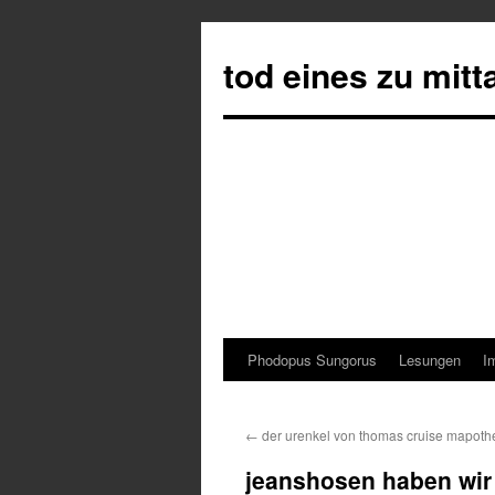
tod eines zu mit
Phodopus Sungorus
Lesungen
I
Springe
zum
←
der urenkel von thomas cruise mapothe
Inhalt
jeanshosen haben wir 