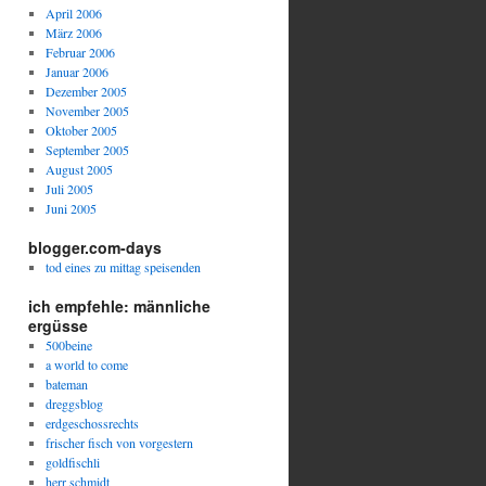
April 2006
März 2006
Februar 2006
Januar 2006
Dezember 2005
November 2005
Oktober 2005
September 2005
August 2005
Juli 2005
Juni 2005
blogger.com-days
tod eines zu mittag speisenden
ich empfehle: männliche
ergüsse
500beine
a world to come
bateman
dreggsblog
erdgeschossrechts
frischer fisch von vorgestern
goldfischli
herr schmidt