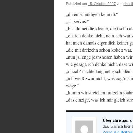
Publiziert am
15. Oktober 2007
von
christ
„du entschuldige i kenn di.“
„ja, servus.“
„bist du net die kloane, die i scho 
„oh. ich denke nicht, nein. ich war 
hat mich damals eigentlich keiner g
„die mit dreizehn schon kokett war,
„nun ja. enge jeanshosen haben wir 
wie gesagt, ich denke nicht, dass w
„i hoab‘ nächte lang net g’schlafen,
„ich weiß zwar nicht, was oag’n sind
wege.“
„kumm wir streichen fuffzehn joahr,
„das einzige, was ich mir gleich stre
Über christian s.
das, was ich hier 
Zeige alle Beiträg