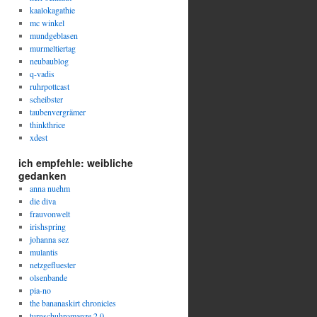
kaalokagathie
mc winkel
mundgeblasen
murmeltiertag
neubaublog
q-vadis
ruhrpottcast
scheibster
taubenvergrämer
thinkthrice
xdest
ich empfehle: weibliche
gedanken
anna nuehm
die diva
frauvonwelt
irishspring
johanna sez
mulantis
netzgefluester
olsenbande
pia-no
the bananaskirt chronicles
turnschuhromanze 2.0