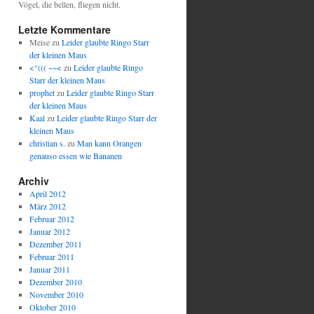
Vögel, die bellen, fliegen nicht.
Letzte Kommentare
Meise
zu
Leider glaubte Ringo Starr
der kleinen Maus
<°((( ~~<
zu
Leider glaubte Ringo
Starr der kleinen Maus
prophet
zu
Leider glaubte Ringo Starr
der kleinen Maus
Kaal
zu
Leider glaubte Ringo Starr der
kleinen Maus
christian s.
zu
Man kann Orangen
genauso essen wie Bananen
Archiv
April 2012
März 2012
Februar 2012
Januar 2012
Dezember 2011
Februar 2011
Januar 2011
Dezember 2010
November 2010
Oktober 2010