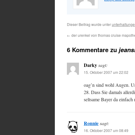
Dieser Beitrag wurde unter
unterhaltung
←
der urenkel von thomas cruise mapothe
6 Kommentare zu
jeans
Darky
sagt:
15. Oktober 2007 um 22:02
oag’n sind wohl Augen. Und
28. Dass Sie damals allerdi
seltsame Bayer da einfach 
Ronnie
sagt:
16. Oktober 2007 um 08:49