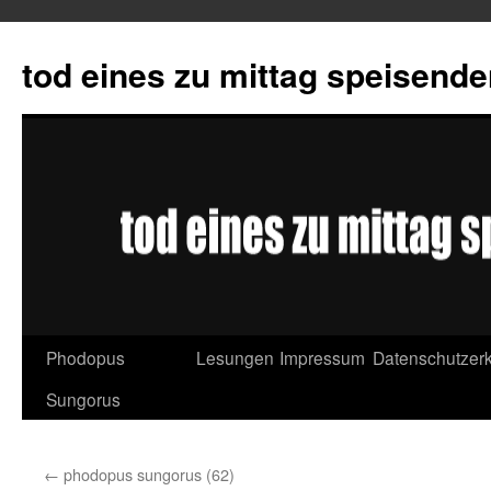
tod eines zu mittag speisend
Phodopus
Lesungen
Impressum
Datenschutzerk
Springe
Sungorus
zum
Inhalt
←
phodopus sungorus (62)