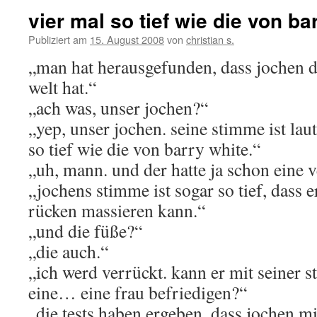
vier mal so tief wie die von ba
Publiziert am
15. August 2008
von
christian s.
„man hat herausgefunden, dass jochen di
welt hat.“
„ach was, unser jochen?“
„yep, unser jochen. seine stimme ist la
so tief wie die von barry white.“
„uh, mann. und der hatte ja schon eine v
„jochens stimme ist sogar so tief, dass e
rücken massieren kann.“
„und die füße?“
„die auch.“
„ich werd verrückt. kann er mit seiner
eine… eine frau befriedigen?“
„die tests haben ergeben, dass jochen m