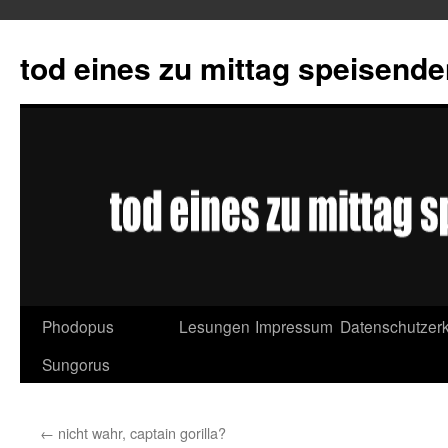
tod eines zu mittag speisend
Phodopus
Lesungen
Impressum
Datenschutzerk
Springe
Sungorus
zum
Inhalt
←
nicht wahr, captain gorilla?