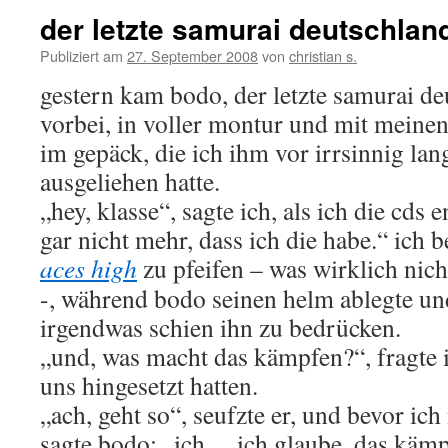
der letzte samurai deutschlan
Publiziert am
27. September 2008
von
christian s.
gestern kam bodo, der letzte samurai de
vorbei, in voller montur und mit meinen
im gepäck, die ich ihm vor irrsinnig lan
ausgeliehen hatte.
„hey, klasse“, sagte ich, als ich die cds
gar nicht mehr, dass ich die habe.“ ich b
aces high
zu pfeifen – was wirklich nicht
-, während bodo seinen helm ablegte und
irgendwas schien ihn zu bedrücken.
„und, was macht das kämpfen?“, fragte 
uns hingesetzt hatten.
„ach, geht so“, seufzte er, und bevor ic
sagte bodo: „ich… ich glaube, das kämpf