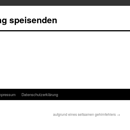
tag speisenden
mpressum
Datenschutzerklärung
aufgrund eines seltsamen gehirnfehlers
→