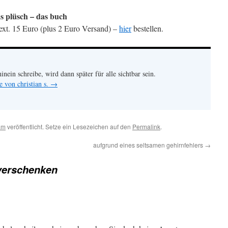
us plüsch – das buch
Text. 15 Euro (plus 2 Euro Versand) –
hier
bestellen.
hinein schreibe, wird dann später für alle sichtbar sein.
e von christian s.
→
am
veröffentlicht. Setze ein Lesezeichen auf den
Permalink
.
aufgrund eines seltsamen gehirnfehlers
→
verschenken