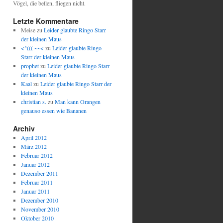
Vögel, die bellen, fliegen nicht.
Letzte Kommentare
Meise
zu
Leider glaubte Ringo Starr
der kleinen Maus
<°((( ~~<
zu
Leider glaubte Ringo
Starr der kleinen Maus
prophet
zu
Leider glaubte Ringo Starr
der kleinen Maus
Kaal
zu
Leider glaubte Ringo Starr der
kleinen Maus
christian s.
zu
Man kann Orangen
genauso essen wie Bananen
Archiv
April 2012
März 2012
Februar 2012
Januar 2012
Dezember 2011
Februar 2011
Januar 2011
Dezember 2010
November 2010
Oktober 2010