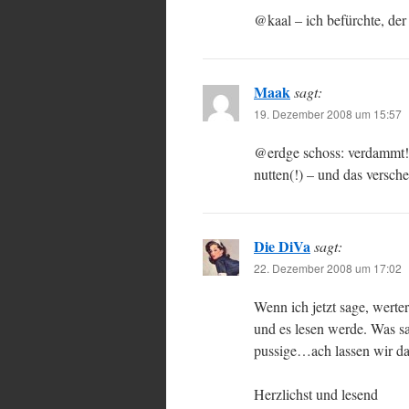
@kaal – ich befürchte, der 
Maak
sagt:
19. Dezember 2008 um 15:57
@erdge schoss: verdammt! 
nutten(!) – und das versche
Die DiVa
sagt:
22. Dezember 2008 um 17:02
Wenn ich jetzt sage, werte
und es lesen werde. Was s
pussige…ach lassen wir da
Herzlichst und lesend