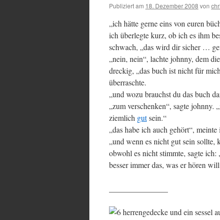
Publiziert am
18. Dezember 2008
von
chr
„ich hätte gerne eins von euren büch
ich überlegte kurz, ob ich es ihm be
schwach, „das wird dir sicher … gef
„nein, nein“, lachte johnny, dem d
dreckig, „das buch ist nicht für mich
überraschte.
„und wozu brauchst du das buch dann
„zum verschenken“, sagte johnny. „i
ziemlich
gut
sein.“
„das habe ich auch gehört“, meinte 
„und wenn es nicht gut sein sollte,
obwohl es nicht stimmte, sagte ich:
besser immer das, was er hören will
_______________