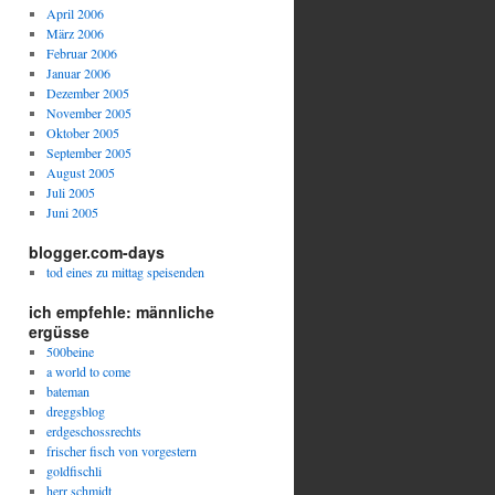
April 2006
März 2006
Februar 2006
Januar 2006
Dezember 2005
November 2005
Oktober 2005
September 2005
August 2005
Juli 2005
Juni 2005
blogger.com-days
tod eines zu mittag speisenden
ich empfehle: männliche
ergüsse
500beine
a world to come
bateman
dreggsblog
erdgeschossrechts
frischer fisch von vorgestern
goldfischli
herr schmidt