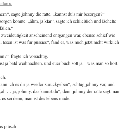
istian s.
ern“, sagte johnny die ratte, „kannst du’s mir besorgen?“
sorgen könnte. „ähm, ja klar“, sagte ich schließlich und lächelte
allen.“
ie zweideutigkeit anscheinend entgangen war, ebenso schief wie
. lesen ist was für pussies“, fand er, was mich jetzt nicht wirklich
?“, fragte ich vorsichtig.
st ja bald weihnachten. und euer buch soll ja – was man so hört –
ich.
 kann ich es dir ja wieder zurückgeben“, schlug johnny vor, und
 „äh … ja, johnny. das kannst du“, denn johnny der ratte sagt man
. es sei denn, man ist des lebens müde.