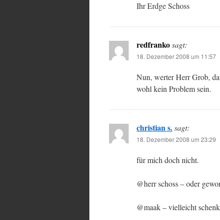
Ihr Erdge Schoss
redfranko
sagt:
18. Dezember 2008 um 11:57
Nun, werter Herr Grob, da
wohl kein Problem sein.
christian s.
sagt:
18. Dezember 2008 um 23:29
für mich doch nicht.
@herr schoss – oder geworf
@maak – vielleicht schenkt