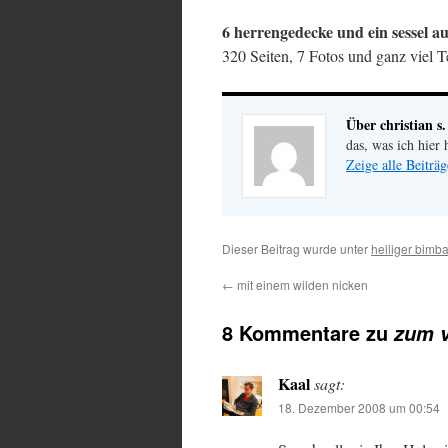
6 herrengedecke und ein sessel a
320 Seiten, 7 Fotos und ganz viel 
Über christian s.
das, was ich hier 
Zeige alle Beiträg
Dieser Beitrag wurde unter
heiliger bimb
←
mit einem wilden nicken
8 Kommentare zu
zum 
Kaal
sagt:
18. Dezember 2008 um 00:54