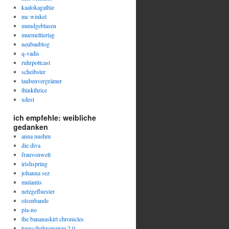
kaalokagathie
mc winkel
mundgeblasen
murmeltiertag
neubaublog
q-vadis
ruhrpottcast
scheibster
taubenvergrämer
thinkthrice
xdest
ich empfehle: weibliche
gedanken
anna nuehm
die diva
frauvonwelt
irishspring
johanna sez
mulantis
netzgefluester
olsenbande
pia-no
the bananaskirt chronicles
turnschuhromanze 2.0