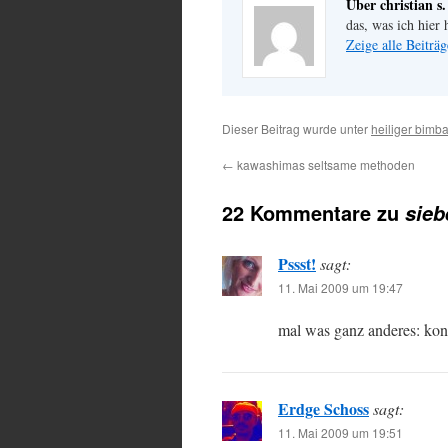
Über christian s.
das, was ich hier 
Zeige alle Beiträg
Dieser Beitrag wurde unter
heiliger bimb
←
kawashimas seltsame methoden
22 Kommentare zu
sieb
Pssst!
sagt:
11. Mai 2009 um 19:47
mal was ganz anderes: kon
Erdge Schoss
sagt:
11. Mai 2009 um 19:51