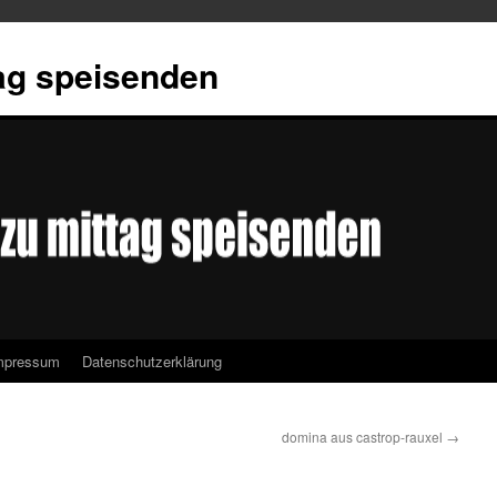
tag speisenden
mpressum
Datenschutzerklärung
domina aus castrop-rauxel
→