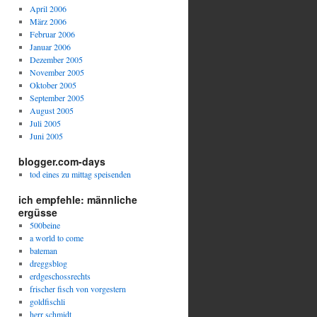
April 2006
März 2006
Februar 2006
Januar 2006
Dezember 2005
November 2005
Oktober 2005
September 2005
August 2005
Juli 2005
Juni 2005
blogger.com-days
tod eines zu mittag speisenden
ich empfehle: männliche
ergüsse
500beine
a world to come
bateman
dreggsblog
erdgeschossrechts
frischer fisch von vorgestern
goldfischli
herr schmidt