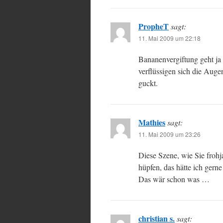
PropheT
sagt:
11. Mai 2009 um 22:18
Bananenvergiftung geht ja 
verflüssigen sich die Auge
guckt.
Mathies
sagt:
11. Mai 2009 um 23:26
Diese Szene, wie Sie froh
hüpfen, das hätte ich gern
Das wär schon was …
christian s.
sagt: