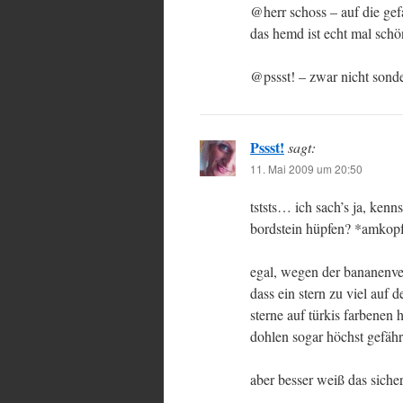
@herr schoss – auf die gefa
das hemd ist echt mal schö
@pssst! – zwar nicht sonde
Pssst!
sagt:
11. Mai 2009 um 20:50
tststs… ich sach’s ja, kenn
bordstein hüpfen? *amkop
egal, wegen der bananenverg
dass ein stern zu viel auf
sterne auf türkis farbene
dohlen sogar höchst gefährl
aber besser weiß das sich