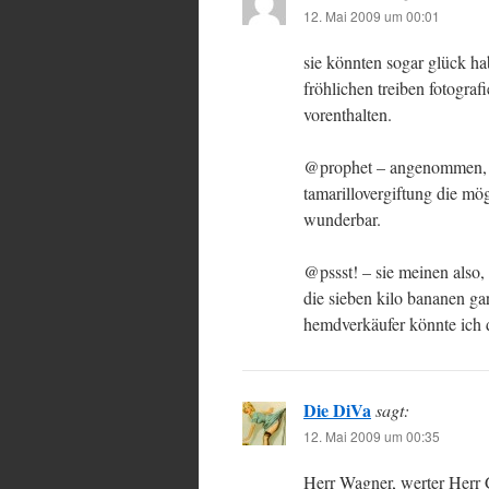
12. Mai 2009 um 00:01
sie könnten sogar glück ha
fröhlichen treiben fotograf
vorenthalten.
@prophet – angenommen, ic
tamarillovergiftung die mö
wunderbar.
@pssst! – sie meinen also,
die sieben kilo bananen ga
hemdverkäufer könnte ich 
Die DiVa
sagt:
12. Mai 2009 um 00:35
Herr Wagner, werter Herr G