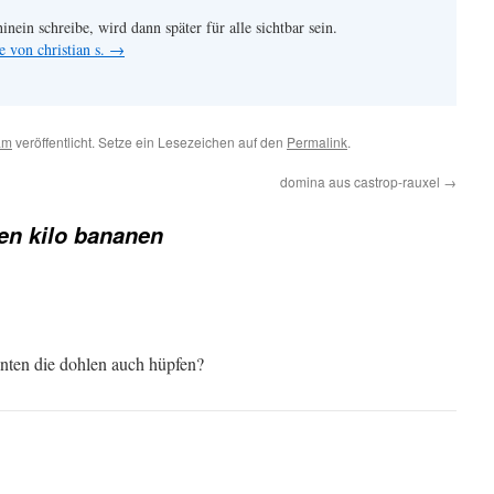
hinein schreibe, wird dann später für alle sichtbar sein.
e von christian s.
→
am
veröffentlicht. Setze ein Lesezeichen auf den
Permalink
.
domina aus castrop-rauxel
→
en kilo bananen
nten die dohlen auch hüpfen?