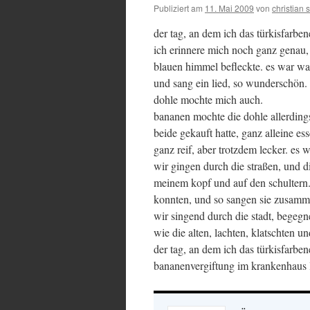
Publiziert am
11. Mai 2009
von
christian s
der tag, an dem ich das türkisfarbe
ich erinnere mich noch ganz genau,
blauen himmel befleckte. es war war
und sang ein lied, so wunderschön. 
dohle mochte mich auch.
bananen mochte die dohle allerdings
beide gekauft hatte, ganz alleine e
ganz reif, aber trotzdem lecker. es 
wir gingen durch die straßen, und d
meinem kopf und auf den schultern. 
konnten, und so sangen sie zusamme
wir singend durch die stadt, begegn
wie die alten, lachten, klatschten u
der tag, an dem ich das türkisfarbe
bananenvergiftung im krankenhaus l