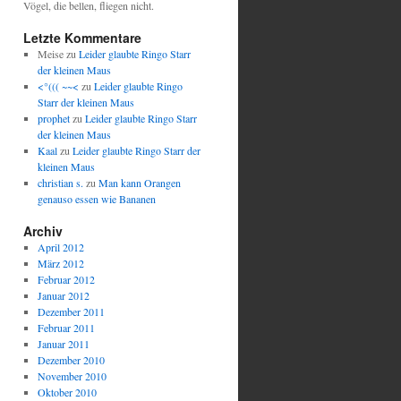
Vögel, die bellen, fliegen nicht.
Letzte Kommentare
Meise
zu
Leider glaubte Ringo Starr
der kleinen Maus
<°((( ~~<
zu
Leider glaubte Ringo
Starr der kleinen Maus
prophet
zu
Leider glaubte Ringo Starr
der kleinen Maus
Kaal
zu
Leider glaubte Ringo Starr der
kleinen Maus
christian s.
zu
Man kann Orangen
genauso essen wie Bananen
Archiv
April 2012
März 2012
Februar 2012
Januar 2012
Dezember 2011
Februar 2011
Januar 2011
Dezember 2010
November 2010
Oktober 2010