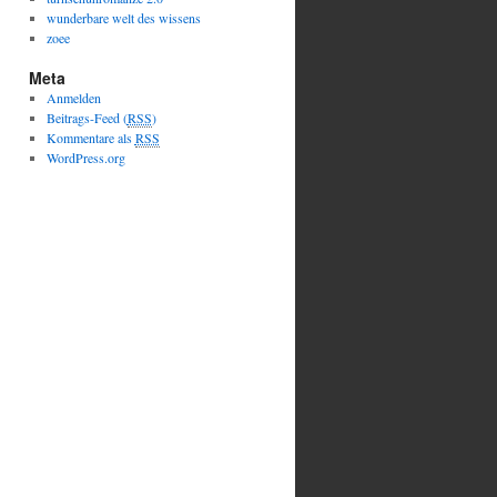
wunderbare welt des wissens
zoee
Meta
Anmelden
Beitrags-Feed (
RSS
)
Kommentare als
RSS
WordPress.org