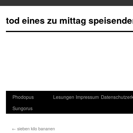
tod eines zu mittag speisend
Phodopus
Lesungen
Impressum
Datenschutzerk
Springe
Sungorus
zum
Inhalt
←
sieben kilo bananen