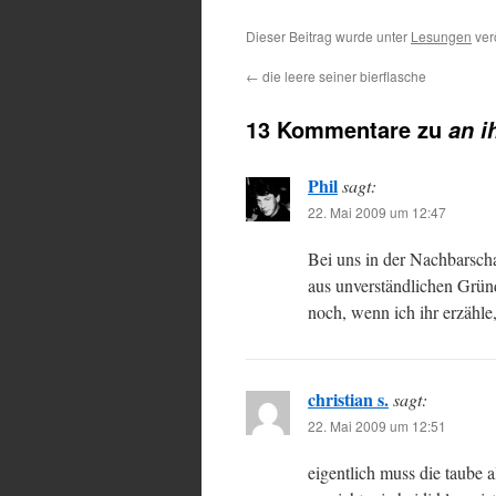
Dieser Beitrag wurde unter
Lesungen
ver
←
die leere seiner bierflasche
13 Kommentare zu
an i
Phil
sagt:
22. Mai 2009 um 12:47
Bei uns in der Nachbarscha
aus unverständlichen Grün
noch, wenn ich ihr erzähl
christian s.
sagt:
22. Mai 2009 um 12:51
eigentlich muss die taube 