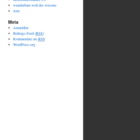
wunderbare welt des wissens
zoee
Meta
Anmelden
Beitrags-Feed (
RSS
)
Kommentare als
RSS
WordPress.org