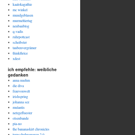
kaalokagathie
mc winkel
mundgeblasen
murmeltiertag
neubaublog
q-vadis
ruhrpottcast
scheibster
taubenvergrämer
thinkthrice
xdest
ich empfehle: weibliche
gedanken
anna nuehm
die diva
frauvonwelt
irishspring
johanna sez
mulantis
netzgefluester
olsenbande
pia-no
the bananaskirt chronicles
turnschuhromanze 2.0