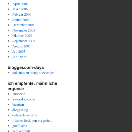
April 2006
März 2006
Februar 2006
Januar 2006
Dezember 2005
November 2005
Oktober 2005
September 2005
August 2005
Juli 2005
Juni 2005
blogger.com-days
tod eines zu mittag speisenden
ich empfehle: männliche
ergüsse
500beine
a world to come
bateman
dreggsblog
erdgeschossrechts
frischer fisch von vorgestern
goldfischli
herr schmidt