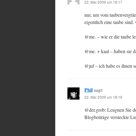
22. Mai 2009 um 18:17
nur, um vom taubenvergräme
eigentlich eine taube sind
@me. – wie er die taube l
@me. + kaal – haben sie d
@juf – ich habe es ihnen sc
Phil
sagt:
22. Mai 2009 um 18:19
@der.grob: Leugnen Sie doc
Blogbeiträge versteckte Li