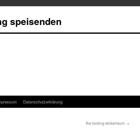
tag speisenden
mpressum
Datenschutzerklärung
the fucking wickelraum
→