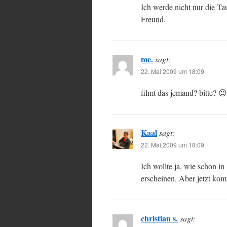
Ich werde nicht nur die T
Freund.
me.
sagt:
22. Mai 2009 um 18:09
filmt das jemand? bitte? 😉
Kaal
sagt:
22. Mai 2009 um 18:09
Ich wollte ja, wie schon in
erscheinen. Aber jetzt kom
christian s.
sagt: