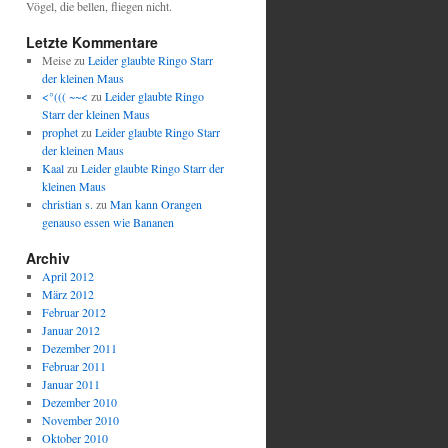
Vögel, die bellen, fliegen nicht.
Letzte Kommentare
Meise
zu
Leider glaubte Ringo Starr
der kleinen Maus
<°((( ~~<
zu
Leider glaubte Ringo
Starr der kleinen Maus
prophet
zu
Leider glaubte Ringo Starr
der kleinen Maus
Kaal
zu
Leider glaubte Ringo Starr der
kleinen Maus
christian s.
zu
Man kann Orangen
genauso essen wie Bananen
Archiv
April 2012
März 2012
Februar 2012
Januar 2012
Dezember 2011
Februar 2011
Januar 2011
Dezember 2010
November 2010
Oktober 2010