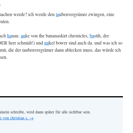
.
 machen werde? ich werde den
ta
ubenvergrämer zwingen, eine
euten.
nach
ha
nau.
an
ke von the bananaskirt chronicles,
ba
stih, der
DER herr schmidt!) und
mi
kel bower sind auch da. und was ich so
e mit, die der taubenvergrämer dann ablecken muss. das würde ich
ssen.
hinein schreibe, wird dann später für alle sichtbar sein.
e von christian s.
→