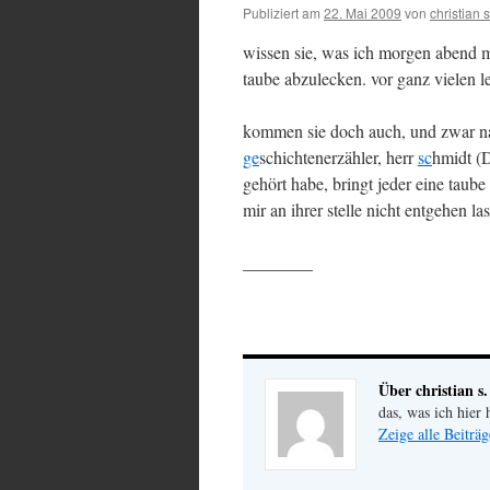
Publiziert am
22. Mai 2009
von
christian s
wissen sie, was ich morgen abend
taube abzulecken. vor ganz vielen l
kommen sie doch auch, und zwar 
ge
schichtenerzähler, herr
sc
hmidt (
gehört habe, bringt jeder eine taub
mir an ihrer stelle nicht entgehen la
________
Über christian s.
das, was ich hier 
Zeige alle Beiträg