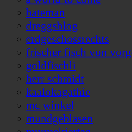
bateman
dreggsblog
erdgeschossrechts
frischer fisch von vorg
goldfischli
herr schmidt
kaalokagathie
mc winkel
mundgeblasen
murmeltiertag