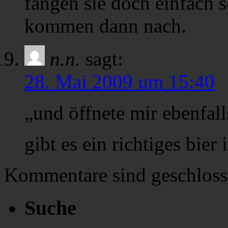
fangen sie doch einfach 
kommen dann nach.
n.n.
sagt:
28. Mai 2009 um 15:40
„und öffnete mir ebenfall
gibt es ein richtiges bier
Kommentare sind geschloss
Suche