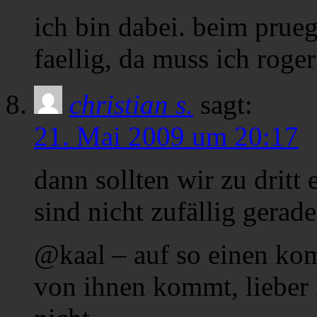
ich bin dabei. beim prueg
faellig, da muss ich roger
christian s.
sagt:
21. Mai 2009 um 20:17
dann sollten wir zu dritt 
sind nicht zufällig gerad
@kaal – auf so einen kom
von ihnen kommt, lieber 