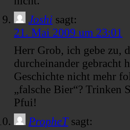
nicht.
Joshi
sagt:
21. Mai 2009 um 23:01
Herr Grob, ich gebe zu, d
durcheinander gebracht ha
Geschichte nicht mehr fo
„falsche Bier“? Trinken 
Pfui!
PropheT
sagt: