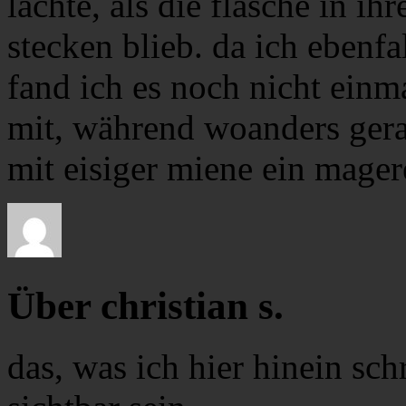
lachte, als die flasche in i
stecken blieb. da ich ebenfa
fand ich es noch nicht einm
mit, während woanders ger
mit eisiger miene ein mage
Über christian s.
das, was ich hier hinein sch