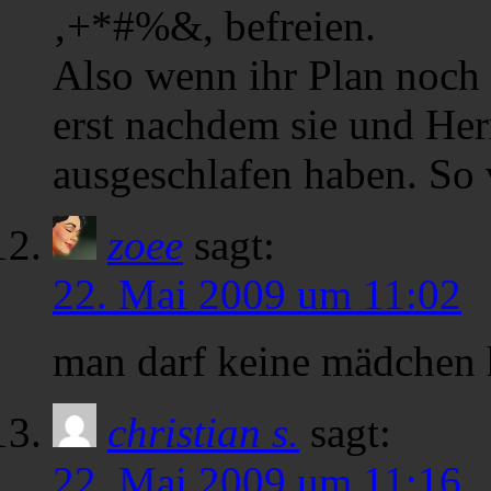
‚+*#%&, befreien.
Also wenn ihr Plan noch 
erst nachdem sie und Her
ausgeschlafen haben. So v
zoee
sagt:
22. Mai 2009 um 11:02
man darf keine mädchen 
christian s.
sagt:
22. Mai 2009 um 11:16