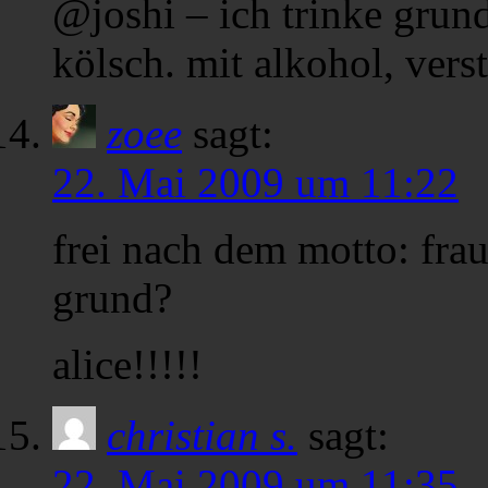
@joshi – ich trinke grunds
kölsch. mit alkohol, verst
zoee
sagt:
22. Mai 2009 um 11:22
frei nach dem motto: fra
grund?
alice!!!!!
christian s.
sagt:
22. Mai 2009 um 11:35