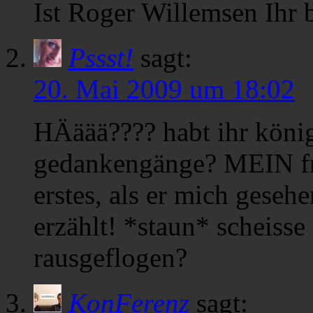
Ist Roger Willemsen Ihr b
Pssst!
sagt:
20. Mai 2009 um 18:02
HÄäää???? habt ihr könig
gedankengänge? MEIN fre
erstes, als er mich geseh
erzählt! *staun* scheisse
rausgeflogen?
KonFerenz
sagt: