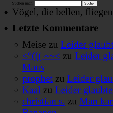
Suchen nach:
Vögel, die bellen, fliegen
Letzte Kommentare
Meise
zu
Leider glaub
<°((( ~~<
zu
Leider gl
Maus
prophet
zu
Leider glau
Kaal
zu
Leider glaubte
christian s.
zu
Man kan
Bananen