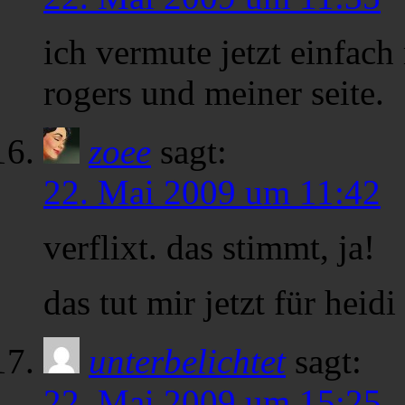
ich vermute jetzt einfach 
rogers und meiner seite.
zoee
sagt:
22. Mai 2009 um 11:42
verflixt. das stimmt, ja!
das tut mir jetzt für heidi
unterbelichtet
sagt:
22. Mai 2009 um 15:25