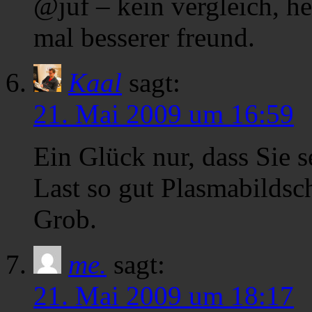
@juf – kein vergleich, her
mal besserer freund.
Kaal
sagt:
21. Mai 2009 um 16:59
Ein Glück nur, dass Sie s
Last so gut Plasmabildsc
Grob.
me.
sagt:
21. Mai 2009 um 18:17