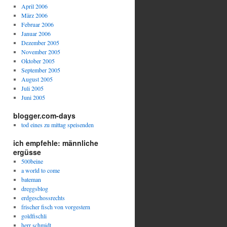
April 2006
März 2006
Februar 2006
Januar 2006
Dezember 2005
November 2005
Oktober 2005
September 2005
August 2005
Juli 2005
Juni 2005
blogger.com-days
tod eines zu mittag speisenden
ich empfehle: männliche
ergüsse
500beine
a world to come
bateman
dreggsblog
erdgeschossrechts
frischer fisch von vorgestern
goldfischli
herr schmidt