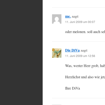
me.
sagt:
11. Juni 2009 um 00:07
oder melonen. soll auch se
Die DiVa
sagt:
11. Juni 2009 um 12:56
Was, werter Herr grob, hab
Herzlichst und also wie jet
Ihre DiVa