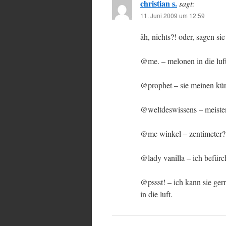
christian s.
sagt:
11. Juni 2009 um 12:59
äh, nichts?! oder, sagen sie
@me. – melonen in die luft
@prophet – sie meinen kür
@weltdeswissens – meisten
@mc winkel – zentimeter?
@lady vanilla – ich befürch
@pssst! – ich kann sie gern
in die luft.