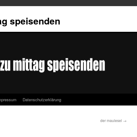
tag speisenden
mpressum
Datenschutzerklärung
der maulesel
→