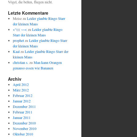
Vögel, die bellen, fliegen nicht.
Letzte Kommentare
Meise
zu
Leider glaubte Ringo Starr
der kleinen Maus
<°((( ~~<
zu
Leider glaubte Ringo
Starr der kleinen Maus
prophet
zu
Leider glaubte Ringo Starr
der kleinen Maus
Kaal
zu
Leider glaubte Ringo Starr der
kleinen Maus
christian s.
zu
Man kann Orangen
genauso essen wie Bananen
Archiv
April 2012
März 2012
Februar 2012
Januar 2012
Dezember 2011
Februar 2011
Januar 2011
Dezember 2010
November 2010
Oktober 2010