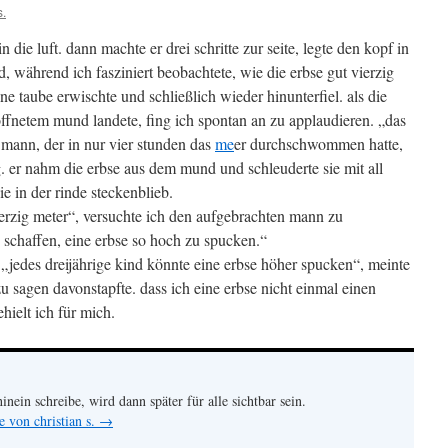
s.
 die luft. dann machte er drei schritte zur seite, legte den kopf in
 während ich fasziniert beobachtete, wie die erbse gut vierzig
ne taube erwischte und schließlich wieder hinunterfiel. als die
öffnetem mund landete, fing ich spontan an zu applaudieren. „das
r mann, der in nur vier stunden das
me
er durchschwommen hatte,
. er nahm die erbse aus dem mund und schleuderte sie mit all
e in der rinde steckenblieb.
rzig meter“, versuchte ich den aufgebrachten mann zu
 schaffen, eine erbse so hoch zu spucken.“
, „jedes dreijährige kind könnte eine erbse höher spucken“, meinte
zu sagen davonstapfte. dass ich eine erbse nicht einmal einen
ielt ich für mich.
hinein schreibe, wird dann später für alle sichtbar sein.
e von christian s.
→