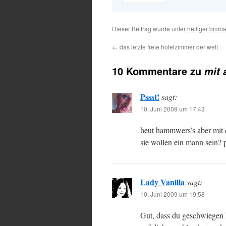
Dieser Beitrag wurde unter
heiliger bimb
←
das letzte freie hotelzimmer der welt
10 Kommentare zu
mit 
Pssst!
sagt:
10. Juni 2009 um 17:43
heut hammwers’s aber mit 
sie wollen ein mann sein? 
Lady Vanilla
sagt:
10. Juni 2009 um 19:58
Gut, dass du geschwiegen h