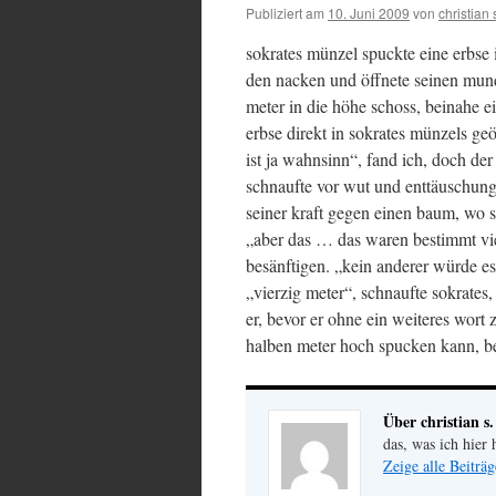
Publiziert am
10. Juni 2009
von
christian 
sokrates münzel spuckte eine erbse in
den nacken und öffnete seinen mund,
meter in die höhe schoss, beinahe ei
erbse direkt in sokrates münzels ge
ist ja wahnsinn“, fand ich, doch de
schnaufte vor wut und enttäuschung
seiner kraft gegen einen baum, wo si
„aber das … das waren bestimmt vie
besänftigen. „kein anderer würde es
„vierzig meter“, schnaufte sokrates
er, bevor er ohne ein weiteres wort 
halben meter hoch spucken kann, beh
Über christian s.
das, was ich hier 
Zeige alle Beiträg