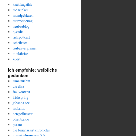
kaalokagathie
mc winkel
mundgeblasen
murmeltiertag
neubaublog
q-vadis
ruhrpottcast
scheibster
taubenvergrämer
thinkthrice
xdest
ich empfehle: weibliche
gedanken
anna nuehm
die diva
frauvonwelt
irishspring
johanna sez
mulantis
netzgefluester
olsenbande
pia-no
the bananaskirt chronicles
turnschuhromanze 2.0