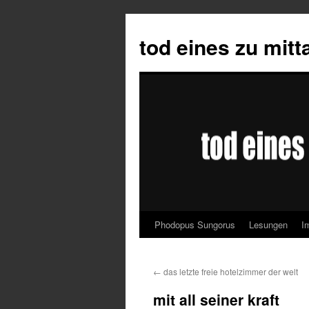
tod eines zu mit
Phodopus Sungorus
Lesungen
I
Springe
zum
←
das letzte freie hotelzimmer der welt
Inhalt
mit all seiner kraft