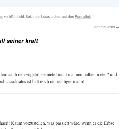
am
veröffentlicht. Setze ein Lesezeichen auf den
Permalink
.
der maulesel
→
all seiner kraft
dem äähh den vögeln! sie niete! nicht mal nen halben meter? und
pöh….sokrates ist halt noch ein richtiger mann!
ast!! Kaum vorzustellen, was passiert wäre, wenn er die Erbse