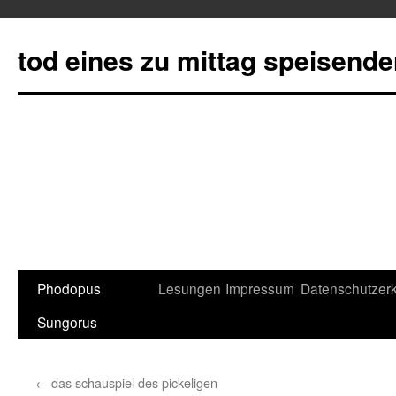
tod eines zu mittag speisend
Phodopus
Lesungen
Impressum
Datenschutzerk
Springe
Sungorus
zum
Inhalt
←
das schauspiel des pickeligen