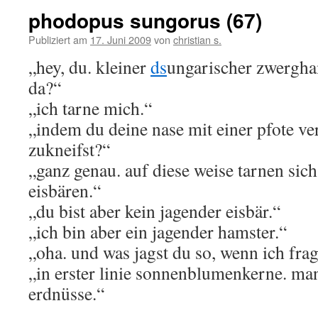
phodopus sungorus (67)
Publiziert am
17. Juni 2009
von
christian s.
„hey, du. kleiner
ds
ungarischer zwergha
da?“
„ich tarne mich.“
„indem du deine nase mit einer pfote ve
zukneifst?“
„ganz genau. auf diese weise tarnen sic
eisbären.“
„du bist aber kein jagender eisbär.“
„ich bin aber ein jagender hamster.“
„oha. und was jagst du so, wenn ich fra
„in erster linie sonnenblumenkerne. m
erdnüsse.“