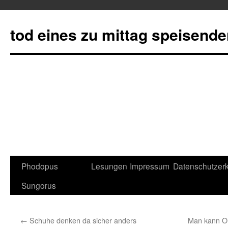
tod eines zu mittag speisend
Phodopus
Lesungen
Impressum
Datenschutzerk
Springe
Sungorus
zum
Inhalt
←
Schuhe denken da sicher anders
Man kann O