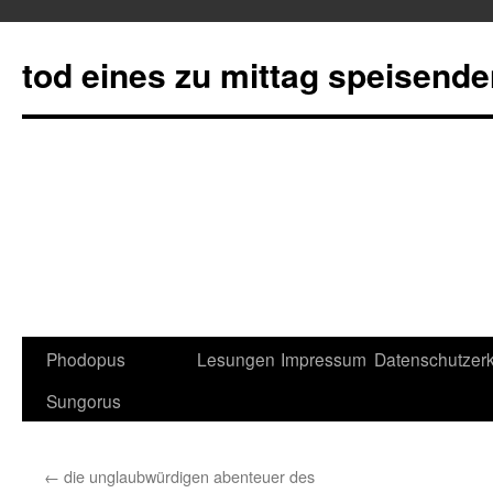
tod eines zu mittag speisend
Phodopus
Lesungen
Impressum
Datenschutzerk
Springe
Sungorus
zum
Inhalt
←
die unglaubwürdigen abenteuer des