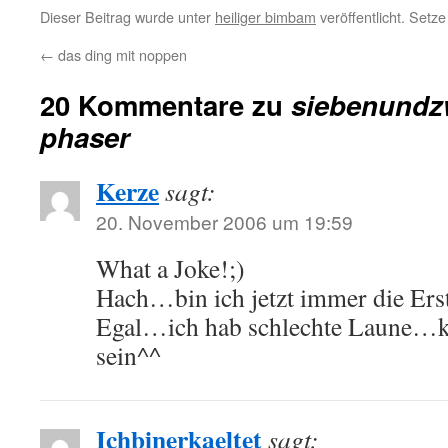
Dieser Beitrag wurde unter
heiliger bimbam
veröffentlicht. Setz
←
das ding mit noppen
20 Kommentare zu
siebenundzw
phaser
Kerze
sagt:
20. November 2006 um 19:59
What a Joke!;)
Hach…bin ich jetzt immer die Ers
Egal…ich hab schlechte Laune…ka
sein^^
Ichbinerkaeltet
sagt: