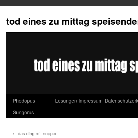
tod eines zu mittag speisend
Phodopus
Lesungen
Impressum
Datenschutzerk
Springe
Sungorus
zum
Inhalt
←
das ding mit noppen