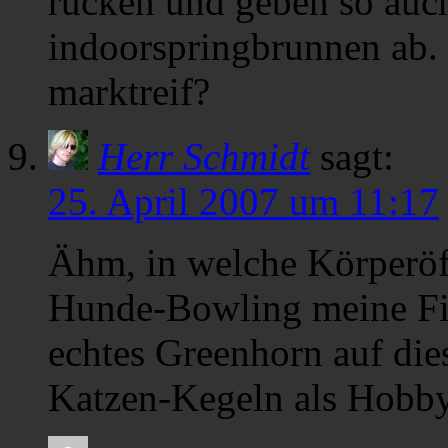
rücken und geben so auc
indoorspringbrunnen ab. h
marktreif?
Herr Schmidt
sagt:
25. April 2007 um 11:17
Ähm, in welche Körperö
Hunde-Bowling meine Fin
echtes Greenhorn auf die
Katzen-Kegeln als Hobb