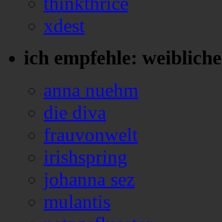
thinkthrice
xdest
ich empfehle: weiblich
anna nuehm
die diva
frauvonwelt
irishspring
johanna sez
mulantis