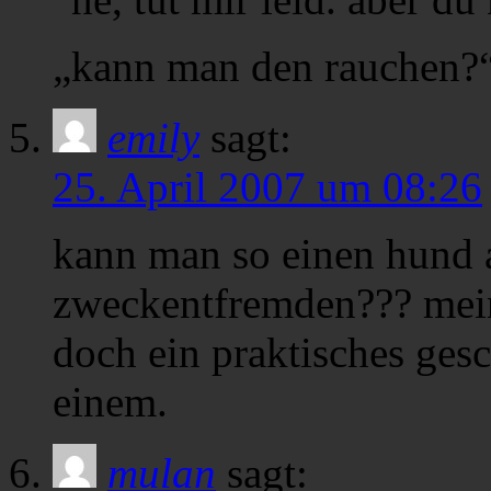
„kann man den rauchen?
emily
sagt:
25. April 2007 um 08:26
kann man so einen hund a
zweckentfremden??? mein
doch ein praktisches gesc
einem.
mulan
sagt: