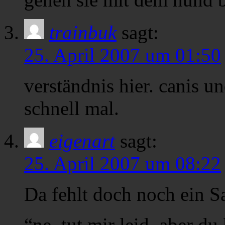
trainbuk
sagt:
25. April 2007 um 01:50
verständnis hier. canis u
schnell mal.
eigenart
sagt:
25. April 2007 um 08:22
Da fehlt doch noch ein Sa
“ne, tut mir leid. aber d