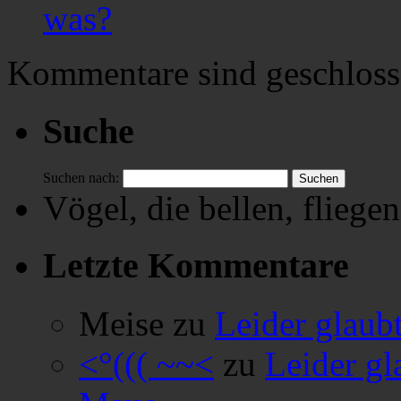
was?
Kommentare sind geschloss
Suche
Suchen nach:
Vögel, die bellen, fliegen
Letzte Kommentare
Meise
zu
Leider glaub
<°((( ~~<
zu
Leider gl