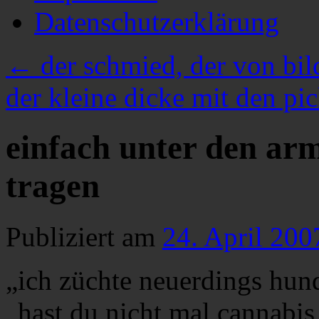
Datenschutzerklärung
←
der schmied, der von bil
der kleine dicke mit den pi
einfach unter den ar
tragen
Publiziert am
24. April 200
„ich züchte neuerdings hun
„hast du nicht mal cannabis