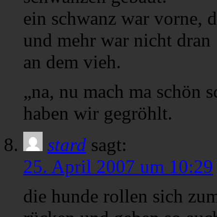
ein schwanz war vorne, d
und mehr war nicht dran
an dem vieh.
„na, nu mach ma schön sc
haben wir gegröhlt.
stard
sagt:
25. April 2007 um 10:29
die hunde rollen sich zu