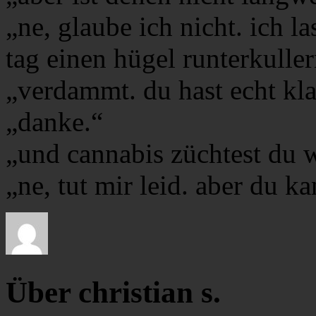
„ne, glaube ich nicht. ich l
tag einen hügel runterkuller
„verdammt. du hast echt kla
„danke.“
„und cannabis züchtest du 
„ne, tut mir leid. aber du 
Über christian s.