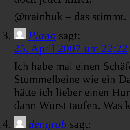
@trainbuk – das stimmt.
Piano
sagt:
25. April 2007 um 22:22
Ich habe mal einen Schäf
Stummelbeine wie ein Da
hätte ich lieber einen H
dann Wurst taufen. Was k
der.grob
sagt: