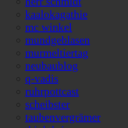
herr schmidt
kaalokagathie
mc winkel
mundgeblasen
murmeltiertag
neubaublog
q-vadis
ruhrpottcast
scheibster
taubenvergrämer