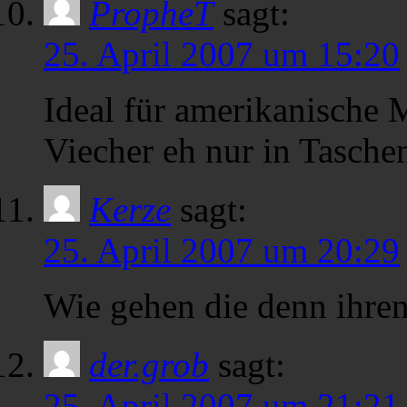
PropheT
sagt:
25. April 2007 um 15:20
Ideal für amerikanische M
Viecher eh nur in Tasch
Kerze
sagt:
25. April 2007 um 20:29
Wie gehen die denn ihre
der.grob
sagt:
25. April 2007 um 21:21