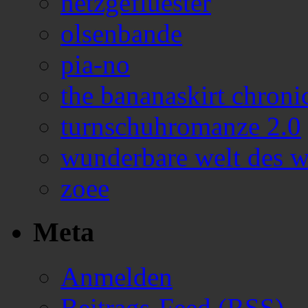
netzgefluester
olsenbande
pia-no
the bananaskirt chroni
turnschuhromanze 2.0
wunderbare welt des w
zoee
Meta
Anmelden
Beitrags-Feed (
RSS
)