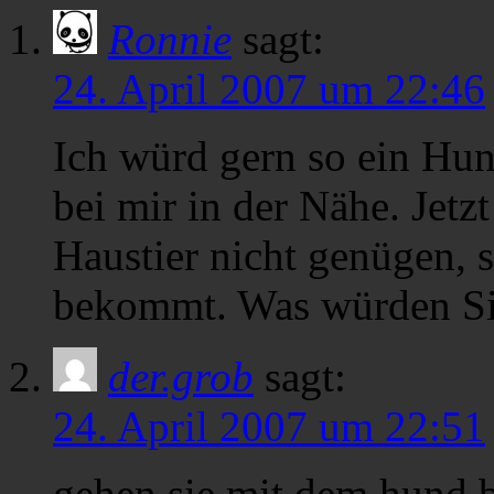
Ronnie
sagt:
24. April 2007 um 22:46
Ich würd gern so ein Hu
bei mir in der Nähe. Jetz
Haustier nicht genügen,
bekommt. Was würden Sie
der.grob
sagt:
24. April 2007 um 22:51
gehen sie mit dem hund 