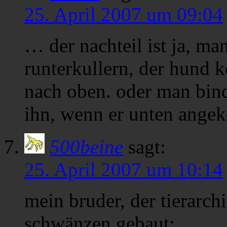
25. April 2007 um 09:04
… der nachteil ist ja, ma
runterkullern, der hund 
nach oben. oder man bind
ihn, wenn er unten ange
500beine
sagt:
25. April 2007 um 10:14
mein bruder, der tierarch
schwänzen gebaut: