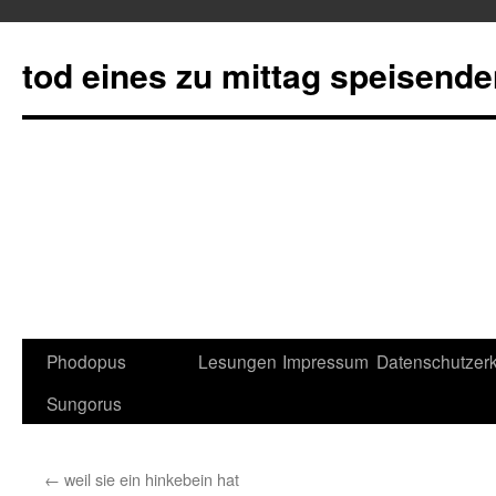
tod eines zu mittag speisend
Phodopus
Lesungen
Impressum
Datenschutzerk
Springe
Sungorus
zum
Inhalt
←
weil sie ein hinkebein hat