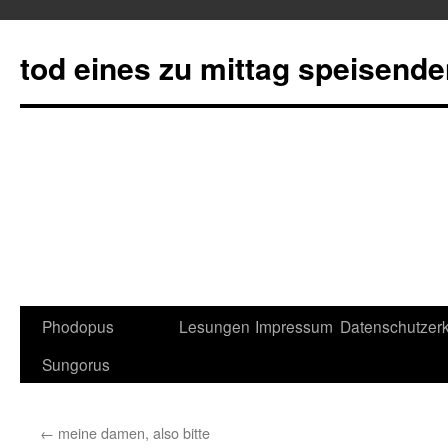
tod eines zu mittag speisend
Phodopus
Lesungen
Impressum
Datenschutzerk
Springe
Sungorus
zum
Inhalt
←
meine damen, also bitte