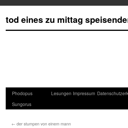
tod eines zu mittag speisend
Phodopus
Lesungen
Impressum
Datenschutzerk
Springe
Sungorus
zum
Inhalt
←
der stumpen von einem mann