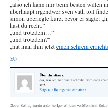
„also ich kann mir beim besten willen ni
überhaupt irgendwer sven väth toll finde
simon überlegte kurz, bevor er sagte: „h
hast du recht.“
„und trotzdem…“
„und trotzdem?“
„hat man ihm jetzt
einen schrein erricht
(
v
i
a
)
Über christian s.
das, was ich hier hinein schreibe, wird dann später
sein.
Zeige alle Beiträge von christian s.
→
Dieser Beitrag wurde unter
heiliger bimbam
veröffentlicht. Setz