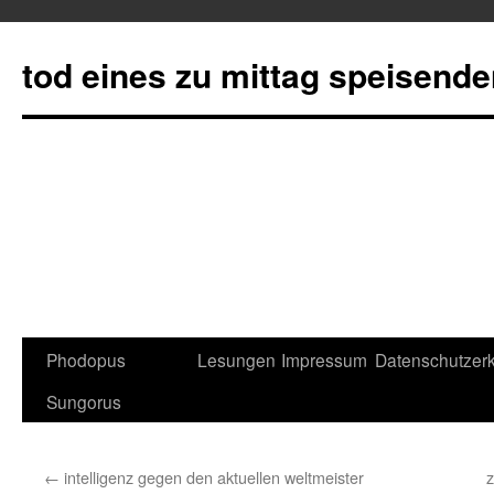
tod eines zu mittag speisend
Phodopus
Lesungen
Impressum
Datenschutzerk
Springe
Sungorus
zum
Inhalt
←
intelligenz gegen den aktuellen weltmeister
z