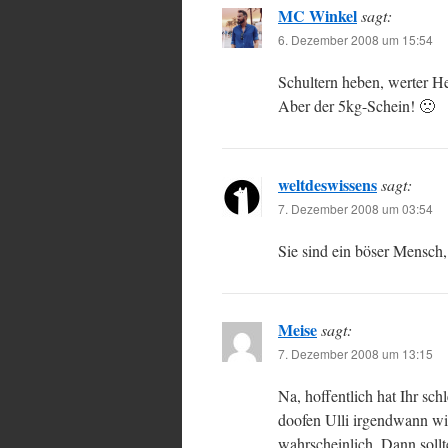
MC Winkel
sagt:
6. Dezember 2008 um 15:54
Schultern heben, werter H
Aber der 5kg-Schein! 🙁
weltdeswissens
sagt:
7. Dezember 2008 um 03:54
Sie sind ein böser Mensch
Meise
sagt:
7. Dezember 2008 um 13:15
Na, hoffentlich hat Ihr sc
doofen Ulli irgendwann wie
wahrscheinlich. Dann sollt