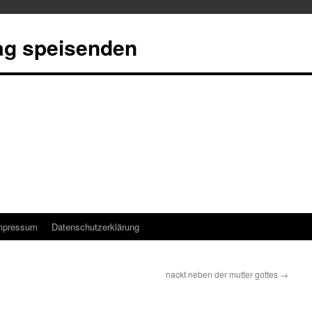
tag speisenden
mpressum
Datenschutzerklärung
nackt neben der mutter gottes
→