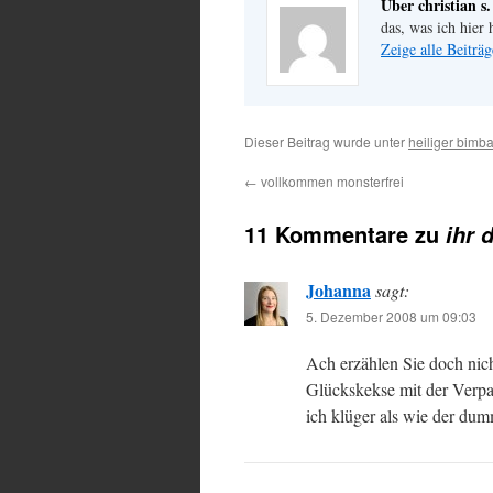
Über christian s.
das, was ich hier 
Zeige alle Beiträg
Dieser Beitrag wurde unter
heiliger bimb
←
vollkommen monsterfrei
11 Kommentare zu
ihr 
Johanna
sagt:
5. Dezember 2008 um 09:03
Ach erzählen Sie doch nic
Glückskekse mit der Verp
ich klüger als wie der dum