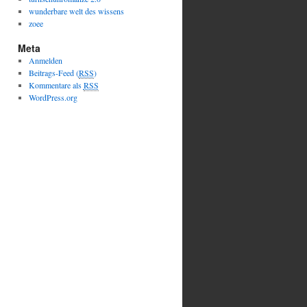
wunderbare welt des wissens
zoee
Meta
Anmelden
Beitrags-Feed (
RSS
)
Kommentare als
RSS
WordPress.org