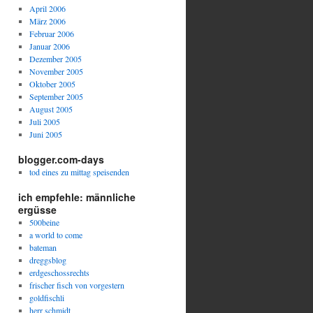
April 2006
März 2006
Februar 2006
Januar 2006
Dezember 2005
November 2005
Oktober 2005
September 2005
August 2005
Juli 2005
Juni 2005
blogger.com-days
tod eines zu mittag speisenden
ich empfehle: männliche
ergüsse
500beine
a world to come
bateman
dreggsblog
erdgeschossrechts
frischer fisch von vorgestern
goldfischli
herr schmidt