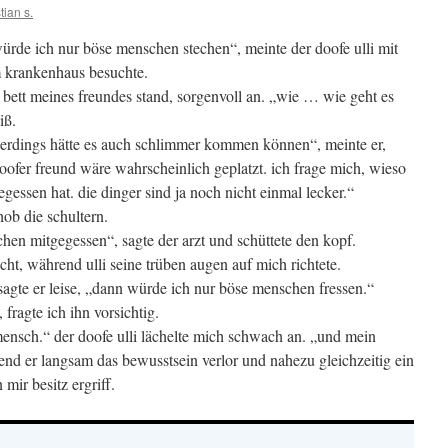
tian s.
rde ich nur böse menschen stechen“, meinte der doofe ulli mit
im krankenhaus besuchte.
 bett meines freundes stand, sorgenvoll an. „wie … wie geht es
iß.
allerdings hätte es auch schlimmer kommen können“, meinte er,
oofer freund wäre wahrscheinlich geplatzt. ich frage mich, wieso
gessen hat. die dinger sind ja noch nicht einmal lecker.“
hob die schultern.
üchen mitgegessen“, sagte der arzt und schüttete den kopf.
ascht, während ulli seine trüben augen auf mich richtete.
agte er leise, „dann würde ich nur böse menschen fressen.“
 fragte ich ihn vorsichtig.
 mensch.“ der doofe ulli lächelte mich schwach an. „und mein
rend er langsam das bewusstsein verlor und nahezu gleichzeitig ein
mir besitz ergriff.