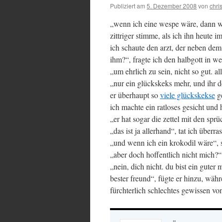
Publiziert am
5. Dezember 2008
von
chris
„wenn ich eine wespe wäre, dann wü
zittriger stimme, als ich ihn heute 
ich schaute den arzt, der neben dem
ihm?“, fragte ich den halbgott in we
„um ehrlich zu sein, nicht so gut. 
„nur ein glückskeks mehr, und ihr d
er überhaupt so
viele glückskekse
ge
ich machte ein ratloses gesicht und 
„er hat sogar die zettel mit den spr
„das ist ja allerhand“, tat ich überr
„und wenn ich ein krokodil wäre“, s
„aber doch hoffentlich nicht mich?“,
„nein, dich nicht. du bist ein guter
bester freund“, fügte er hinzu, wäh
fürchterlich schlechtes gewissen von 