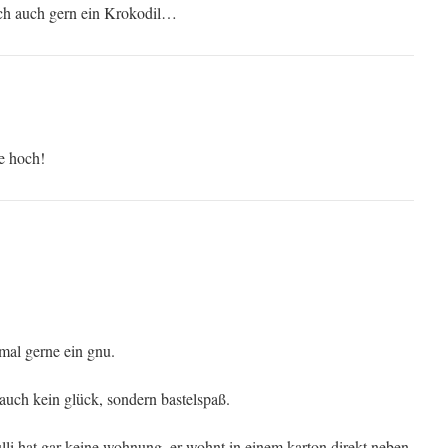
h auch gern ein Krokodil…
e hoch!
al gerne ein gnu.
auch kein glück, sondern bastelspaß.
lli hat gar keine wohnung. er wohnt in einem karton direkt neben