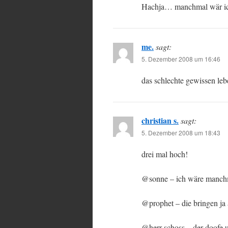
Hachja… manchmal wär ic
me.
sagt:
5. Dezember 2008 um 16:46
das schlechte gewissen leb
christian s.
sagt:
5. Dezember 2008 um 18:43
drei mal hoch!
@sonne – ich wäre manchm
@prophet – die bringen ja 
@herr schoss – der doofe u