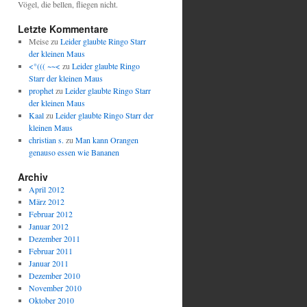
Vögel, die bellen, fliegen nicht.
Letzte Kommentare
Meise
zu
Leider glaubte Ringo Starr
der kleinen Maus
<°((( ~~<
zu
Leider glaubte Ringo
Starr der kleinen Maus
prophet
zu
Leider glaubte Ringo Starr
der kleinen Maus
Kaal
zu
Leider glaubte Ringo Starr der
kleinen Maus
christian s.
zu
Man kann Orangen
genauso essen wie Bananen
Archiv
April 2012
März 2012
Februar 2012
Januar 2012
Dezember 2011
Februar 2011
Januar 2011
Dezember 2010
November 2010
Oktober 2010