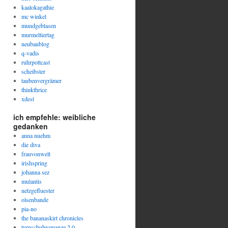
kaalokagathie
mc winkel
mundgeblasen
murmeltiertag
neubaublog
q-vadis
ruhrpottcast
scheibster
taubenvergrämer
thinkthrice
xdest
ich empfehle: weibliche
gedanken
anna nuehm
die diva
frauvonwelt
irishspring
johanna sez
mulantis
netzgefluester
olsenbande
pia-no
the bananaskirt chronicles
turnschuhromanze 2.0