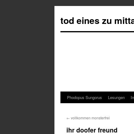
tod eines zu mit
Phodopus Sungorus
Lesungen
I
Springe
zum
←
vollkommen monsterfrei
Inhalt
ihr doofer freund