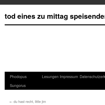
tod eines zu mittag speisend
Phodopus
Lesungen
Impressum
Datenschutzerk
Springe
Sungorus
zum
Inhalt
←
du hast recht, little jim