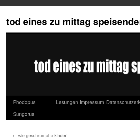
tod eines zu mittag speisend
Phodopus
Lesungen
Impressum
Datenschutzerk
Springe
Sungorus
zum
Inhalt
←
wie geschrumpfte kinder